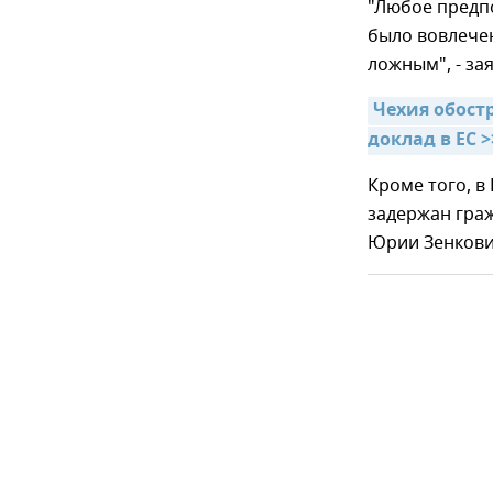
"Любое предпо
было вовлечен
ложным", - за
Чехия обост
доклад в ЕС >
Кроме того, в
задержан граж
Юрии Зенкович