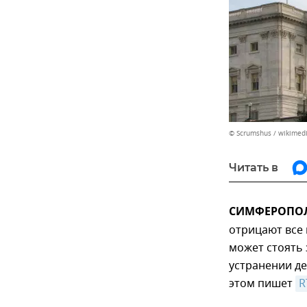
© Scrumshus / wikimed
Читать в
СИМФЕРОПОЛЬ
отрицают все
может стоять 
устранении д
этом пишет
R