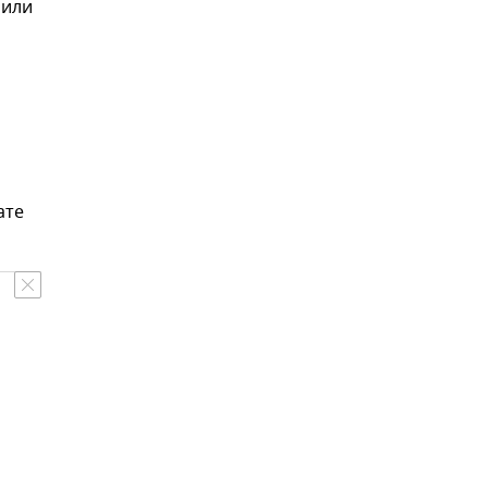
 или
ате