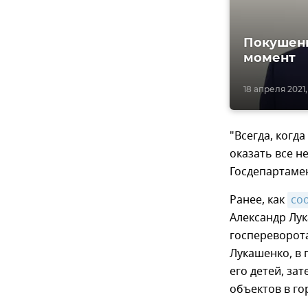
Покушени
момент
18 апреля 2021, 
"Всегда, когд
оказать все н
Госдепартаме
Ранее, как
со
Александр Лу
госпереворота
Лукашенко, в 
его детей, за
объектов в го