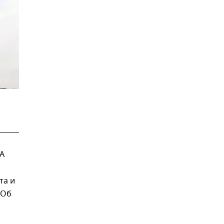
А
та и
 Об