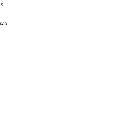
их
каз