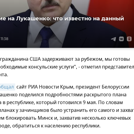
е на Лукашенко: что известно на данный
11:38
а гражданина США задерживают за рубежом, мы готовы
еобходимые консульские услуги", - отметил представите
нта.
общал
сайт РИА Новости Крым, президент Белоруссии
кашенко поделился подробностями раскрытого плана
 в республике, который готовился 9 мая. По словам
планах у зачинщиков было устранить его самого и захва
тем блокировать Минск и, захватив несколько ключевых
роде, обратиться к населению республики.