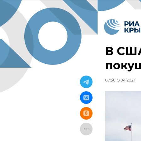
В СШ
поку
07:56 19.04.2021