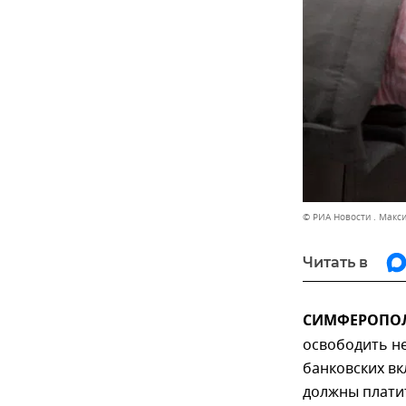
© РИА Новости . Макс
Читать в
СИМФЕРОПОЛЬ
освободить н
банковских вкл
должны платит