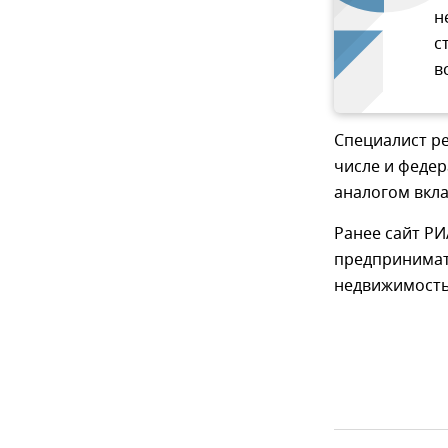
н
с
в
Специалист р
числе и федер
аналогом вкла
Ранее сайт Р
предпринимат
недвижимость 