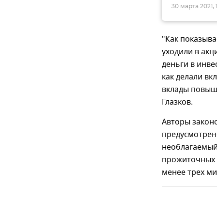
30 марта 2021, 
"Как показыва
уходили в акц
деньги в инв
как делали вк
вклады повыш
Глазков.
Авторы законо
предусмотрено
необлагаемый
прожиточных м
менее трех ми