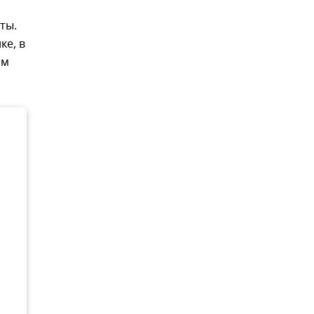
ты.
ке, в
им