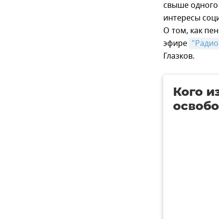
свыше одного 
интересы соц
О том, как пе
эфире
"Радио
Глазков.
Кого и
освобо