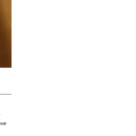
т
яне