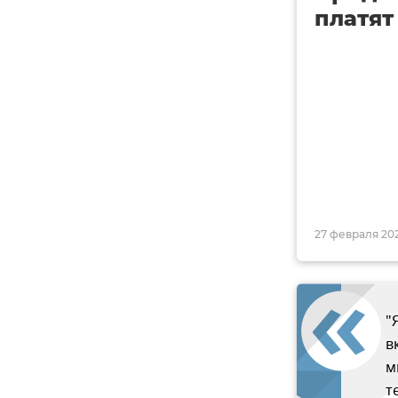
платят
27 февраля 2021
"
в
м
т