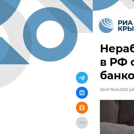
Нера
в РФ 
банко
20:47 19.04.2021
(об