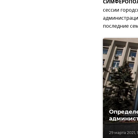
СИМФЕРОПОЛЬ
сессии городс
администраци
последние сем
Определе
админис
29 марта 2021, 