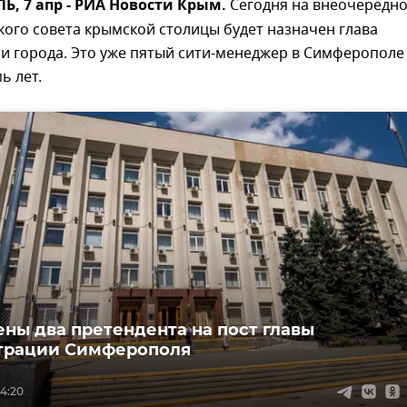
, 7 апр - РИА Новости Крым.
Сегодня на внеочередн
кого совета крымской столицы будет назначен глава
и города. Это уже пятый сити-менеджер в Симферополе
ь лет.
ны два претендента на пост главы
трации Симферополя
14:20