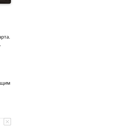
рта.
.
яющим