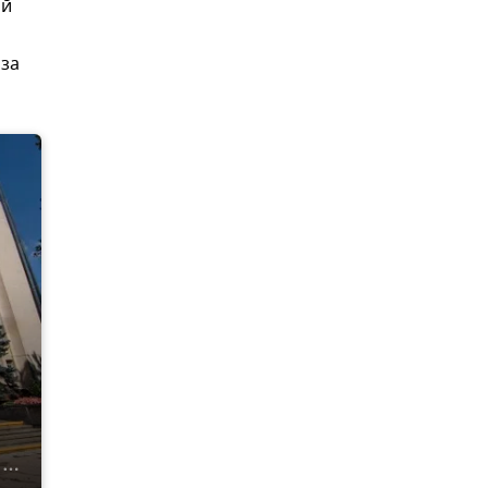
ой
 за