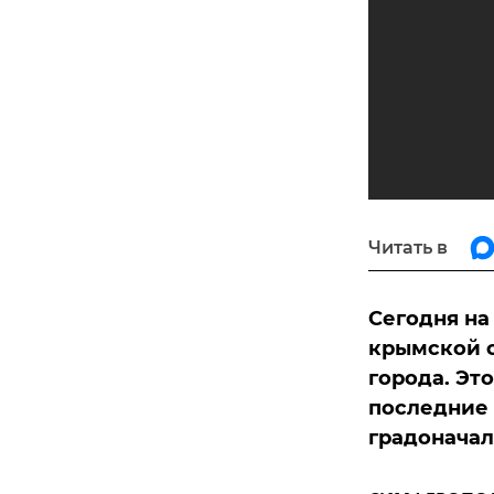
Читать в
Сегодня на
крымской с
города. Эт
последние 
градоначал