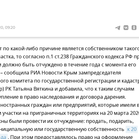
0, 09:20
т по какой-либо причине является собственником таког
астка, то согласно п.1 ст.238 Гражданского кодекса РФ п
 должно быть отчуждено в течение года с момента его
, – сообщила РИА Новости Крым зампредседателя
ого комитета по государственной регистрации и кадаст
р) РК Татьяна Вяткина и добавила, что к таким случаям
упление в право наследования и договора дарения.
иностранных граждан или предприятий, которые имели 
 участки на приграничных территориях на 20 марта 202
жны были провести их отчуждение: продать, подарить,
униципальную или государственную собственность
к 20 
ода
. При этом предоставлялось право на оформление