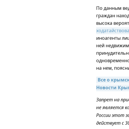
По данным вед
граждан наход
высока вероя
ходатайствова
иноагенты лиш
ней недвижимо
принудительн
одновременно
на нем, поясн
Все о крымс
Новости Кры
Запрет на пр
не является к
России этот з
действует с 3