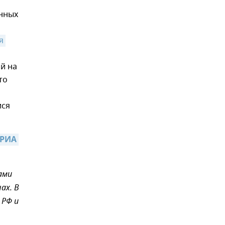
анных
 
й на
то
ися
РИА 
ами
ах. В
 РФ и