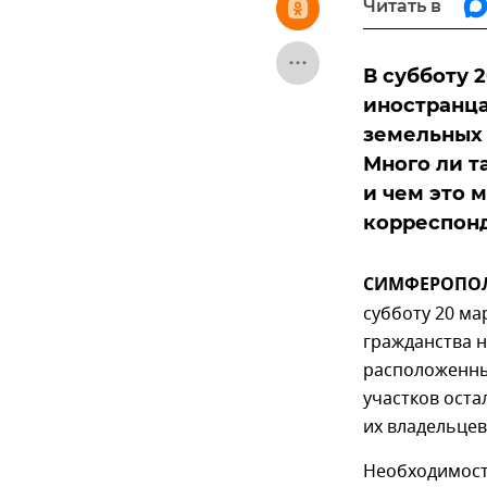
Читать в
В субботу 
иностранца
земельных 
Много ли т
и чем это 
корреспон
СИМФЕРОПОЛЬ
субботу 20 ма
гражданства н
расположенны
участков ост
их владельце
Необходимость