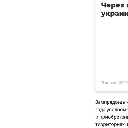
Через 
украин
15 апреля 2020,
Зампредседате
года уполном
и приобретен
территориях,