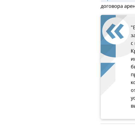
договора аре
"
з
с
К
и
б
п
к
о
у
в