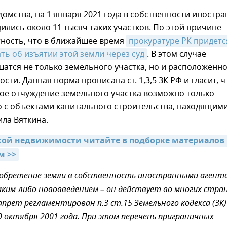
омства, на 1 января 2021 года в собственности иностр
ились около 11 тысяч таких участков. По этой причине
тность, что в ближайшее время
прокуратуре РК придется
ть об изъятии этой земли через суд
. В этом случае
атся не только земельного участка, но и расположенно
сти. Данная норма прописана ст. 1,3,5 ЗК РФ и гласит, ч
ое отчуждение земельного участка возможно только
 с объектами капитального строительства, находящим
ила Вяткина.
кой недвижимости читайте в подборке материалов 
м >>
иобретение земли в собственность иностранными агент
аким-либо нововведением – он действует во многих стран
апрет регламентирован п.3 ст.15 Земельного кодекса (ЗК)
0 октября 2001 года. При этом перечень приграничных