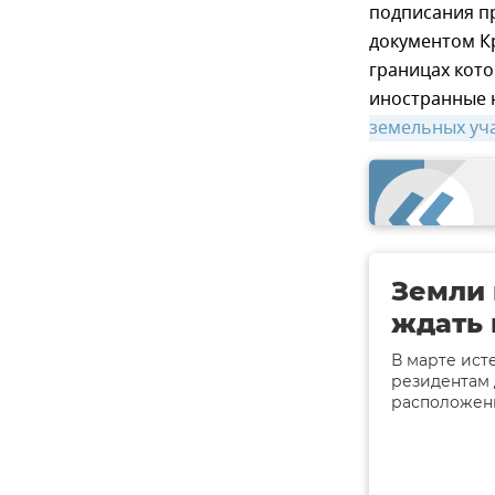
подписания п
документом К
границах кото
иностранные 
земельных уч
Земли 
ждать 
В марте ист
резидентам 
расположен