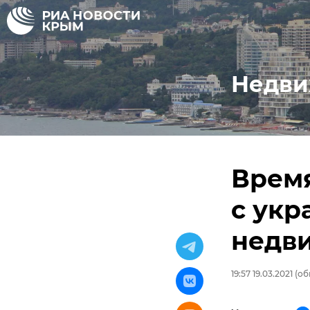
Недви
Время
с укр
недв
19:57 19.03.2021
(об