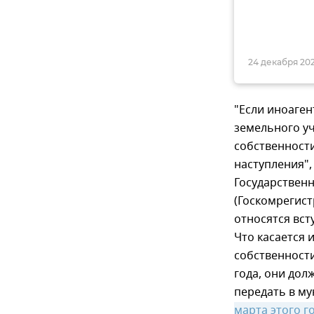
24 декабря 202
"Если иноаген
земельного уч
собственности
наступления"
Государственн
(Госкомрегист
относятся вст
Что касается 
собственности
года, они дол
передать в м
марта этого г