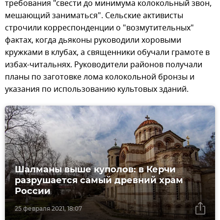
требования "свести до минимума колокольный звон,
мешающий заниматься". Сельские активисты
строчили корреспонденции о "возмутительных"
фактах, когда дьяконы руководили хоровыми
кружками в клубах, а священники обучали грамоте в
избах-читальнях. Руководители районов получали
планы по заготовке лома колокольной бронзы и
указания по использованию культовых зданий.
Шалманы выше куполов: в Керчи
разрушается самый древний храм
России
25 февраля 2021, 18:07