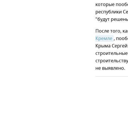
которые пообе
республики Се
"будут решены
После того, к
Кремле
, поо
Крыма Сергей
строительные 
строительству
не выявлено.