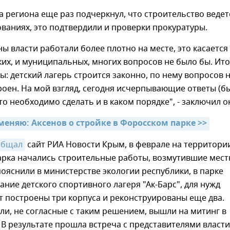
а региона еще раз подчеркнул, что строительство ведет
ваниях, это подтвердили и проверки прокуратуры.
ны власти работали более плотно на месте, это касается
их, и муниципальных, многих вопросов не было бы. Ито
ы: детский лагерь строится законно, по нему вопросов н
роен. На мой взгляд, сегодня исчерпывающие ответы (б
что необходимо сделать и в каком порядке", - заключил о
меняю: Аксенов о стройке в Форосском парке >>
общал
сайт РИА Новости Крым, в феврале на территори
арка начались строительные работы, возмутившие мес
пояснили в министерстве экологии республики, в парке
ание детского спортивного лагеря "Ак-Барс", для нужд
т построены три корпуса и реконструированы еще два.
и, не согласные с таким решением, вышли на митинг в
 В результате прошла встреча с представителями власти