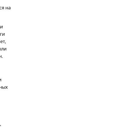
ся на
 и
ги
ет,
ыли
н.
и
тных
,