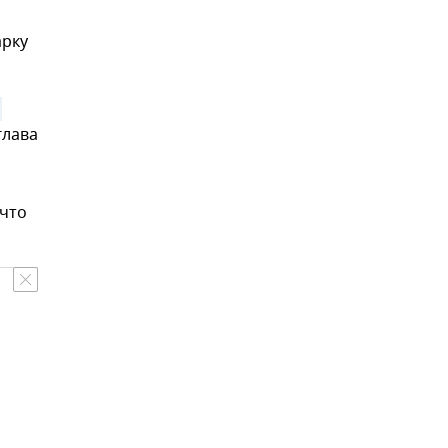
арку
глава
 что