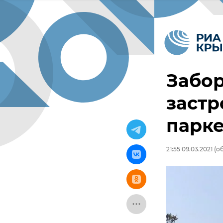
Забор
заст
парке
21:55 09.03.2021
(об