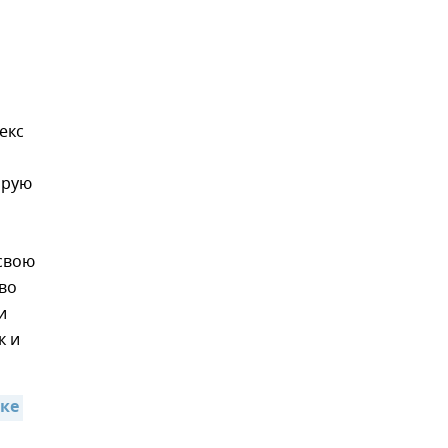
екс
орую
свою
во
и
к и
ке 