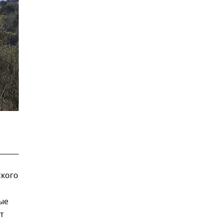
ского
ые
т