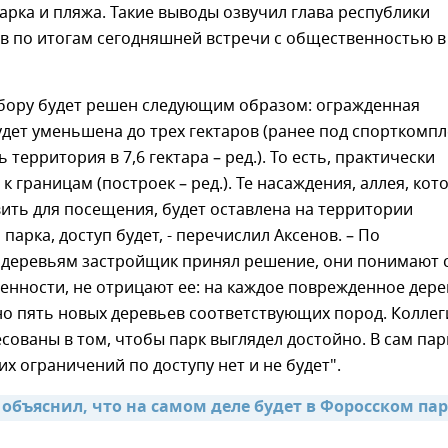
арка и пляжа. Такие выводы озвучил глава республики
в по итогам сегодняшней встречи с общественностью в
абору будет решен следующим образом: огражденная
дет уменьшена до трех гектаров (ранее под спорткомпл
территория в 7,6 гектара – ред.). То есть, практически
к границам (построек – ред.). Те насаждения, аллея, кот
ить для посещения, будет оставлена на территории
парка, доступ будет, - перечислил Аксенов. – По
деревьям застройщик принял решение, они понимают 
енности, не отрицают ее: на каждое поврежденное дере
о пять новых деревьев соответствующих пород. Коллег
сованы в том, чтобы парк выглядел достойно. В сам пар
их ограничений по доступу нет и не будет".
объяснил, что на самом деле будет в Форосском пар