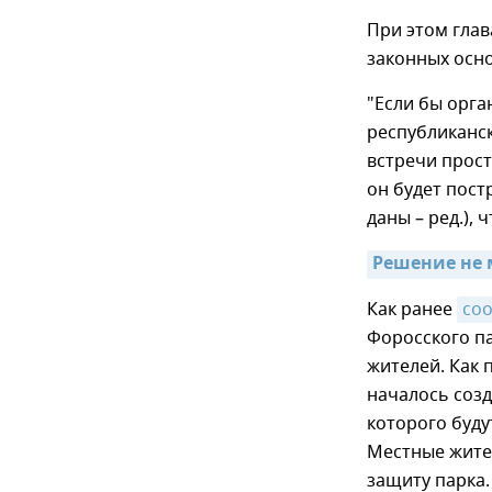
При этом глав
законных осно
"Если бы орга
республиканск
встречи прост
он будет пост
даны – ред.), 
Решение не 
Как ранее
со
Форосского п
жителей. Как 
началось созд
которого буду
Местные жител
защиту парка.