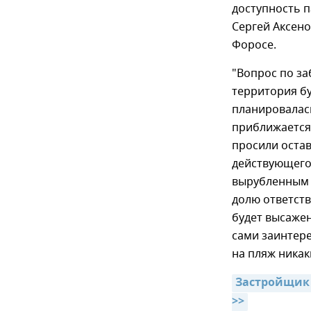
доступность п
Сергей Аксено
Форосе.
"Вопрос по з
территория бу
планировалась 
приближается 
просили остав
действующего 
вырубленным 
долю ответств
будет высажен
сами заинтере
на пляж никак
Застройщик 
>>