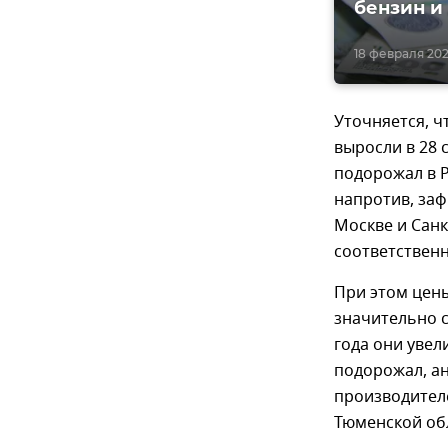
бензин и
18 февраля 2021
Уточняется, ч
выросли в 28 
подорожал в Р
напротив, заф
Москве и Санк
соответственн
При этом цен
значительно с
года они увел
подорожал, ан
производителе
Тюменской обл