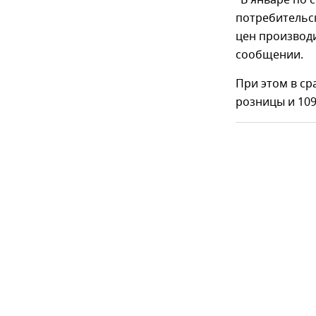
"В январе по 
потребительск
цен производи
сообщении.
При этом в ср
розницы и 109