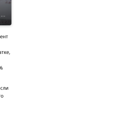
цент
атке,
9%
осли
го