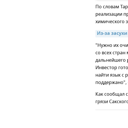
По словам Тар
реализации пр
химического з
Из-за засух
"Нужно их очи
со всех стран
дальнейшего р
Инвестор гото
найти язык с
поддержано", 
Как сообщал с
грязи Сакског