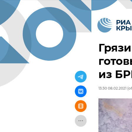
Грязи
готов
из Б
13:30 08.02.2021
(об