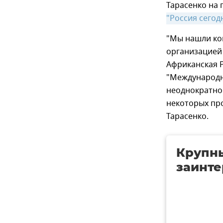
Тарасенко на
"Россия сегод
"Мы нашли ко
организацией 
Африканская Р
"Международны
неоднократно 
некоторых про
Тарасенко.
Крупн
заинте