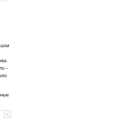
жали
ова.
ло –
ыло
бные