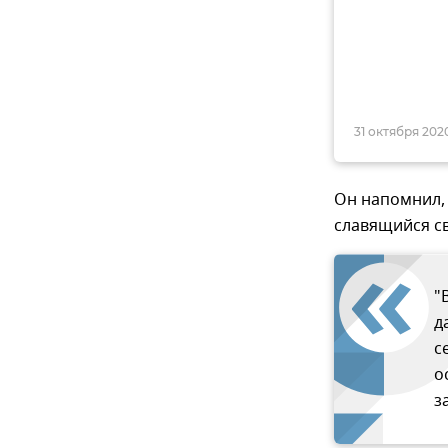
31 октября 2020
Он напомнил, 
славящийся с
"
д
с
о
з