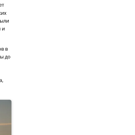
ет
ких
были
 и
ов в
ны до
а,