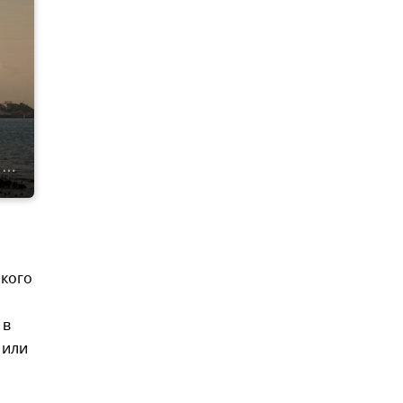
ского
 в
 или