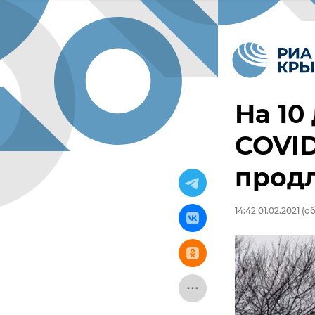
На 10
COVI
продл
14:42 01.02.2021
(об