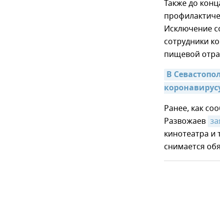
Также до конц
профилактиче
Исключение со
сотрудники к
пищевой отрас
В Севастопол
коронавирусу
Ранее, как со
Развожаев
за
кинотеатра и 
снимается обя