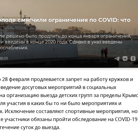
ополе смягчили ограничения по COVID: что
т
ле решено было продлить до конца января ограничения,
и введены в конце 2020 года. Однако в указ введены
ослабления.
16:01
о 28 февраля продлевается запрет на работу кружков и
оведение досуговых мероприятий в социальных
на организацию выезда детских групп за пределы Крым
ля участия в каких бы то ни было мероприятиях и
х. Исключение составляют спортивные мероприятия, но
се участники обязаны пройти обследование на COVID-19
 течение суток до выезда.