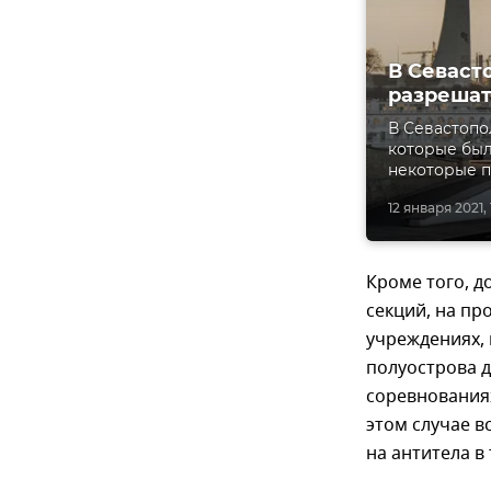
В Севаст
разреша
В Севастопо
которые был
некоторые п
12 января 2021, 
Кроме того, д
секций, на пр
учреждениях, 
полуострова д
соревнования
этом случае в
на антитела в