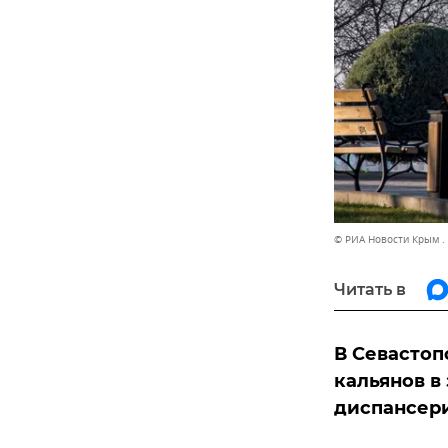
© РИА Новости Крым .
Читать в
В Севастоп
кальянов в
диспансер