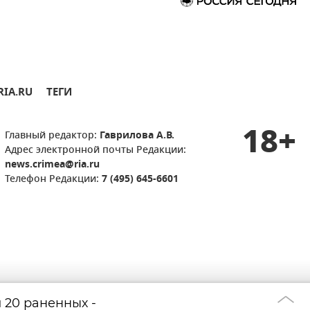
RIA.RU
ТЕГИ
18+
Главный редактор:
Гаврилова А.В.
Адрес электронной почты Редакции:
news.crimea@ria.ru
Телефон Редакции:
7 (495) 645-6601
 20 раненных -
Колокол звонит 
07:28