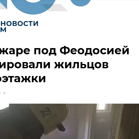
ожаре под Феодосией
уировали жильцов
оэтажки