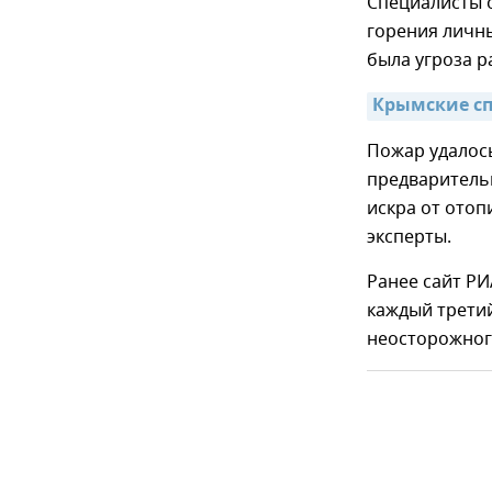
Специалисты о
горения личны
была угроза р
Крымские сп
Пожар удалось
предваритель
искра от ото
эксперты.
Ранее сайт Р
каждый третий
неосторожног