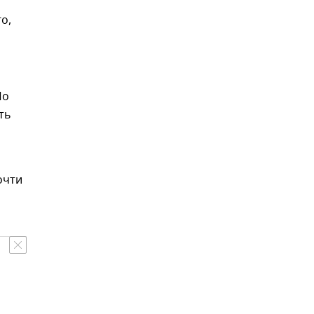
о,
По
ть
очти