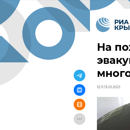
На п
эвак
мног
12:11 13.01.2021