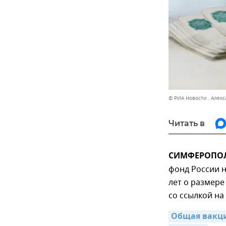
© РИА Новости . Алек
Читать в
СИМФЕРОПОЛЬ
фонд России 
лет о размере
со ссылкой на
Общая вакци