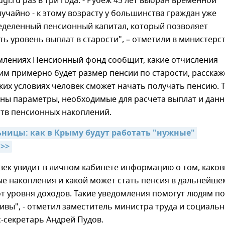
gi.ru раз в три года. - Рубеж 45 лет выбран временной
лучайно - к этому возрасту у большинства граждан уже
еделенный пенсионный капитал, который позволяет
ь уровень выплат в старости", – отметили в министерст
омлениях Пенсионный фонд сообщит, какие отчисления
им примерно будет размер пенсии по старости, расскаж
аких условиях человек сможет начать получать пенсию. 
аны параметры, необходимые для расчета выплат и данн
ств пенсионных накоплений.
ьницы: как в Крыму будут работать "нужные" 
>>
век увидит в личном кабинете информацию о том, како
е накопления и какой может стать пенсия в дальнейше
т уровня доходов. Такие уведомления помогут людям п
ивы", - отметил заместитель министра труда и социаль
с-секретарь Андрей Пудов.