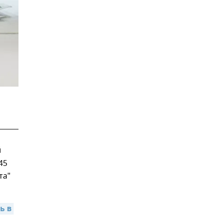
й
45
та"
 в 