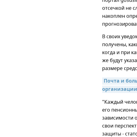
портал gosuslu
отсечкой не с
накоплен опр
прогнозироват
В своих увед
получены, как
когда и при к
же будут указ
размере сред
Почта и бол
организации
"Каждый чело
его пенсионны
зависимости о
свои перспект
защиты - стат