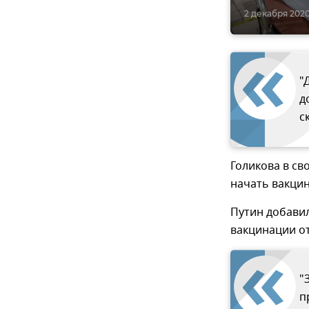
2 декабря 2020
"
д
с
Голикова в св
начать вакци
Путин добави
вакцинации от
"
п