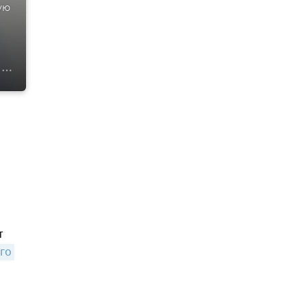
ую
т
о 