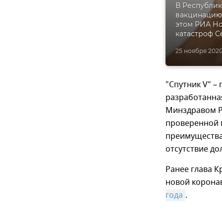
В Республи
вакцинацию
этом РИА Н
катастроф С
25 ноября 2020,
"Спутник V" –
разработанна
Минздравом РФ
проверенной 
преимущества
отсутствие до
Ранее глава К
новой корона
года
.