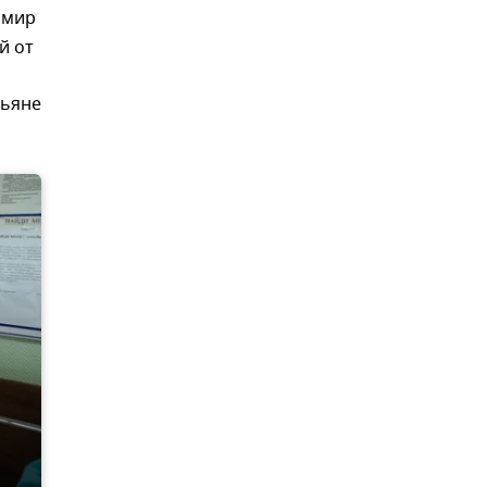
имир
й от
тьяне