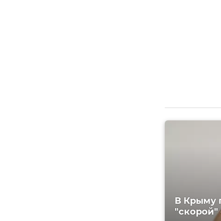
В Крыму 
"скорой" 