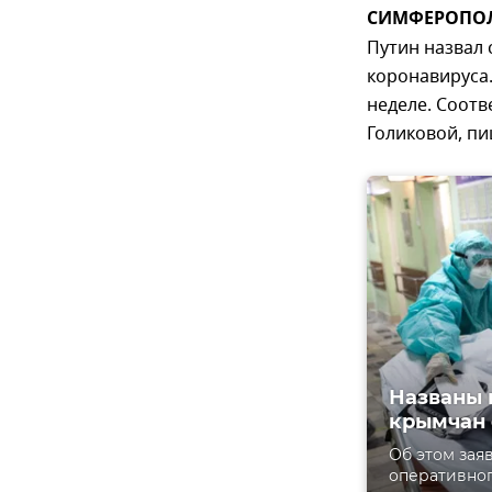
СИМФЕРОПОЛЬ
Путин назвал 
коронавируса.
неделе. Соот
Голиковой, пи
Названы 
крымчан 
Об этом зая
оперативног