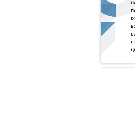
н
п
к
в
в
в
ц