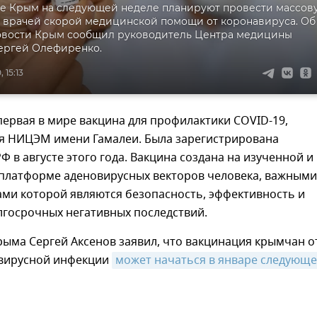
ке Крым на следующей неделе планируют провести массов
 врачей скорой медицинской помощи от коронавируса. Об
овости Крым сообщил руководитель Центра медицины
ергей Олефиренко.
 15:13
 первая в мире вакцина для профилактики COVID-19,
я НИЦЭМ имени Гамалеи. Была зарегистрирована
 в августе этого года. Вакцина создана на изученной и
платформе аденовирусных векторов человека, важными
ми которой являются безопасность, эффективность и
лгосрочных негативных последствий.
рыма Сергей Аксенов заявил, что вакцинация крымчан о
вирусной инфекции
может начаться в январе следующег