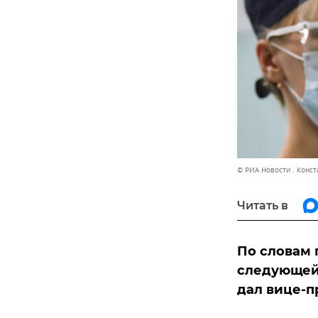
© РИА Новости . Конс
Читать в
По словам 
следующей
дал вице-п