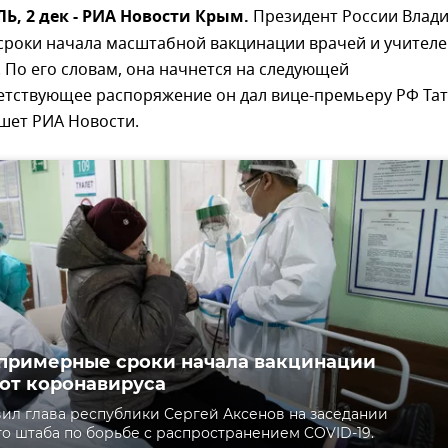
, 2 дек - РИА Новости Крым.
Президент России Влад
сроки начала масштабной вакцинации врачей и учителе
 По его словам, она начнется на следующей
ветствующее распоряжение он дал вице-премьеру РФ Та
шет РИА Новости.
примерные сроки начала вакцинации
от коронавируса
вил глава республики Сергей Аксенов на заседании
о штаба по борьбе с распространением COVID-19.