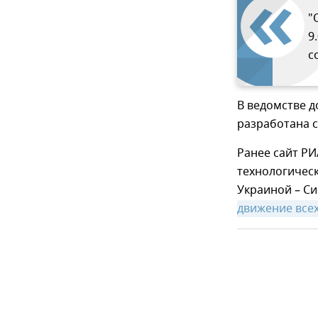
"
9
с
В ведомстве д
разработана с
Ранее сайт РИ
технологическ
Украиной – Си
движение всех