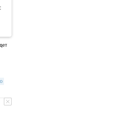
с
дет
 