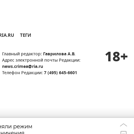
RIA.RU
ТЕГИ
18+
Главный редактор:
Гаврилова А.В.
Адрес электронной почты Редакции:
news.crimea@ria.ru
Телефон Редакции:
7 (495) 645-6601
сняли режим
Мадаин и Мерит
21:48
аничения
редкие имена м