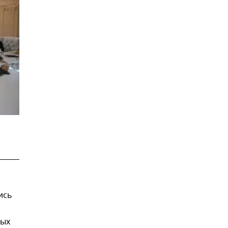
ись
ных