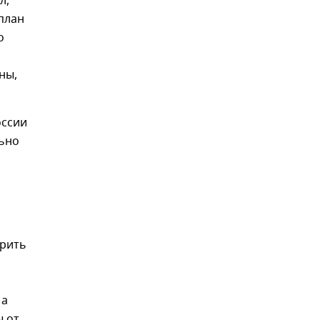
л,
план
о
ны,
оссии
льно
трить
 а
ы от