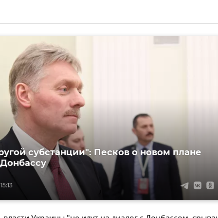
другой субстанции": Песков о новом плане
 Донбассу
15:13