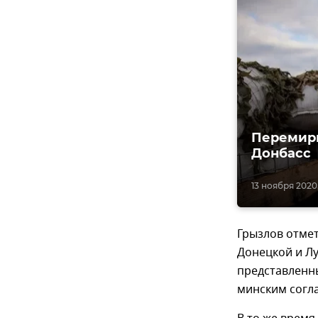
Перемири
Донбасс
13 ноября 2020
Грызлов отмет
Донецкой и Лу
представленн
минским согл