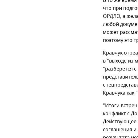
В то же время
что при подго
ОРДЛО, а жела
любой докуме
может рассмат
поэтому это т
Кравчук отреа
в "выходе из 
"разберется с
представител
спецпредстави
Кравчука как "
"Итоги встреч
конфликт с До
Действующее 
соглашения и 
результата не