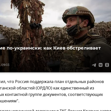
е по-украински: как Киев обстреливает
, 09:03
ил, что Россия поддержала план отдельных районов
ганской областей (ОРДЛО) как единственный из
ых контактной группе документов, соответствующих
ашениям".