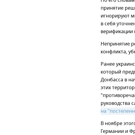
По его словам
принятие реш
игнорируют м
в себя уточн
верификации 
Непринятие р
конфликта, уб
Ранее украинс
который пред
Донбасса в на
этих территор
"противореча
руководства 
на "постепенн
В ноябре этог
Германии и Ф