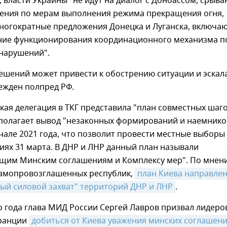
, власти Украины "не идут на диалог с Донбассом, срыва
ения по мерам выполнения режима прекращения огня,
ногократные предложения Донецка и Луганска, включа
ение функционирования координационного механизма п
нарушений".
ешений может привести к обострению ситуации и эскал
ежден полпред РФ.
кая делегация в ТКГ представила "план совместных шаго
полагает вывод "незаконных формирований и наемнико
чале 2021 года, что позволит провести местные выборы
иях 31 марта. В ДНР и ЛНР данный план называли
щим Минским соглашениям и Комплексу мер". По мнен
самопровозглашенных республик,
план Киева направлен
ый силовой захват" территорий ДНР и ЛНР
.
о года глава МИД России Сергей Лавров призвал лидеро
ранции
добиться от Киева уважения минских соглашен