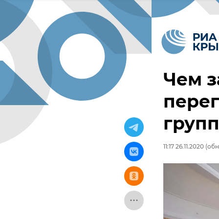
Чем 
пере
групп
11:17 26.11.2020
(обно