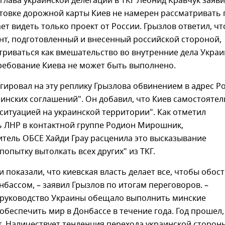
 глава украинской делегации в ТКГ Леонид Кравчук заяви
товке дорожной карты Киев не намерен рассматривать 
ет видеть только проект от России. Грызлов ответил, чт
нт, подготовленный и внесенный российской стороной,
риваться как вмешательство во внутренние дела Украи
ребование Киева не может быть выполнено.
гировал на эту реплику Грызлова обвинением в адрес Р
минских соглашений". Он добавил, что Киев самостояте
 ситуацией на украинской территории". Как отметил
ь ЛНР в контактной группе Родион Мирошник,
тель ОБСЕ Хайди Грау расценила это высказывание
попытку вытолкать всех других" из ТКГ.
и показали, что киевская власть делает все, чтобы обос
нбассом, – заявил Грызлов по итогам переговоров. –
руководство Украины обещало выполнить минские
обеспечить мир в Донбассе в течение года. Год прошел,
т. Наличествует тенденция перехода украинской сторон