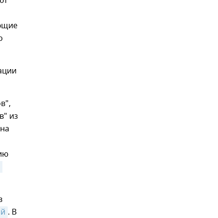
ют
ющие
о
ации
в",
в" из
 на
ию
 
в
ий
. В