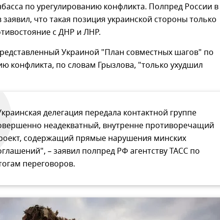
басса по урегулированию конфликта. Полпред России в
 заявил, что такая позиция украинской стороны только
тивостояние с ДНР и ЛНР.
представленный Украиной "План совместных шагов" по
ю конфликта, по словам Грызлова, "только ухудшил
Украинская делегация передала контактной группе
овершенно неадекватный, внутренне противоречащий
роект, содержащий прямые нарушения минских
оглашений", – заявил полпред РФ агентству ТАСС по
тогам переговоров.