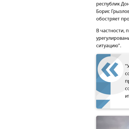
республик Дон
Борис Грызлов
обостряет про
В частности, 
урегулировани
ситуацию".
"
с
п
с
и