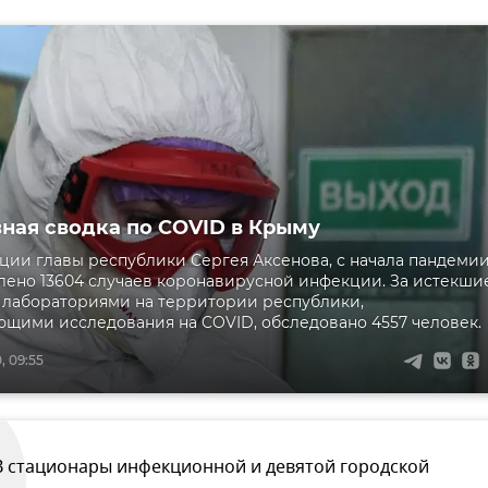
ная сводка по COVID в Крыму
ии главы республики Сергея Аксенова, с начала пандемии
ено 13604 случаев коронавирусной инфекции. За истекши
 лабораториями на территории республики,
щими исследования на COVID, обследовано 4557 человек.
, 09:55
В стационары инфекционной и девятой городской