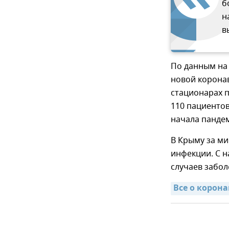
б
н
в
По данным на
новой коронав
стационарах п
110 пациентов
начала пандем
В Крыму за м
инфекции. С н
случаев забо
Все о корона