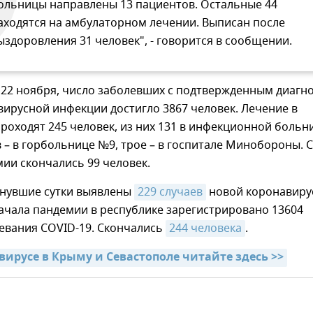
ольницы направлены 13 пациентов. Остальные 44
аходятся на амбулаторном лечении. Выписан после
ыздоровления 31 человек", - говорится в сообщении.
 22 ноября, число заболевших с подтвержденным диагн
ирусной инфекции достигло 3867 человек. Лечение в
роходят 245 человек, из них 131 в инфекционной больн
 – в горбольнице №9, трое – в госпитале Минобороны. С
ии скончались 99 человек.
инувшие сутки выявлены
229 случаев
новой коронавиру
ачала пандемии в республике зарегистрировано 13604
левания COVID-19. Скончались
244 человека
.
вирусе в Крыму и Севастополе читайте здесь >>