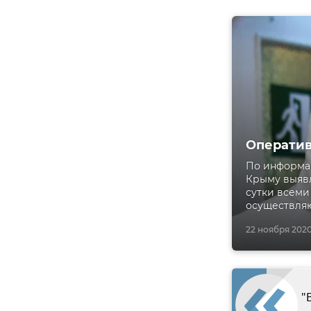
Оператив
По информац
Крыму выявл
сутки всеми
осуществляю
22 ноября 2020
"