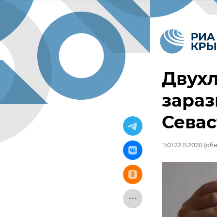
Двух
зараз
Сева
11:01 22.11.2020
(обно