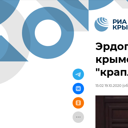
Эрдог
крымс
"крап
15:02 19.10.2020
(об