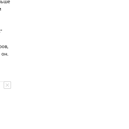
ольше
и
"
ров,
 он.