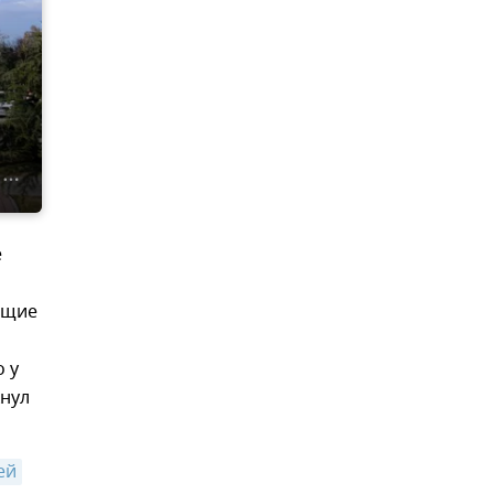
е
ящие
 у
кнул
ей