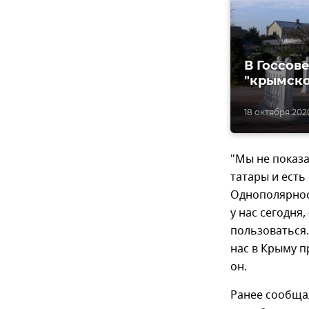
В Госсов
"крымск
18 октября 202
"Мы не показа
татары и есть
Однополярност
у нас сегодня
пользоваться
нас в Крыму п
он.
Ранее сообща