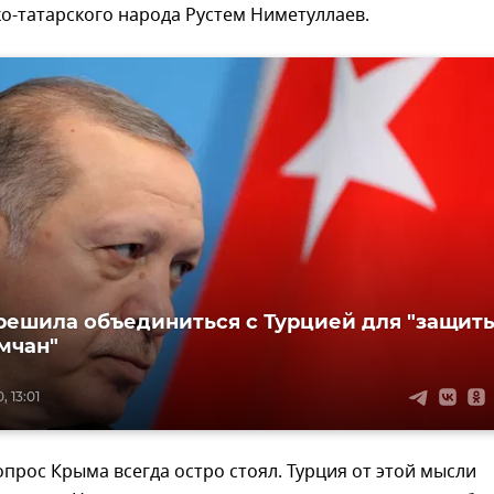
о-татарского народа Рустем Ниметуллаев.
решила объединиться с Турцией для "защит
мчан"
, 13:01
опрос Крыма всегда остро стоял. Турция от этой мысли