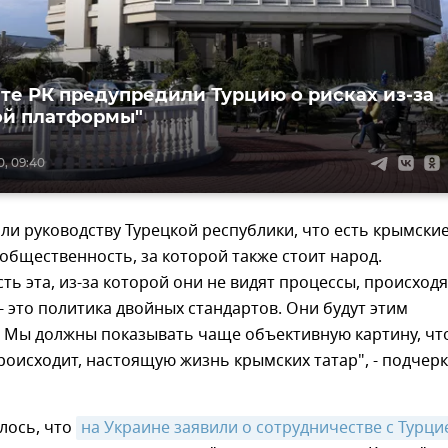
ете РК предупредили Турцию о рисках из-за
ой платформы"
0, 09:40
ли руководству Турецкой республики, что есть крымски
 общественность, за которой также стоит народ.
ь эта, из-за которой они не видят процессы, происход
, - это политика двойных стандартов. Они будут этим
. Мы должны показывать чаще объективную картину, что
роисходит, настоящую жизнь крымских татар", - подчер
лось, что
на Украине заявили о сотрудничестве с Турци