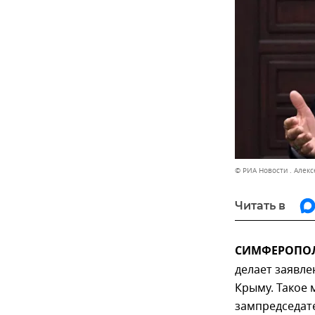
© РИА Новости . Алек
Читать в
СИМФЕРОПОЛЬ
делает заявле
Крыму. Такое
зампредседат