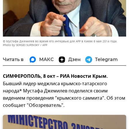
© Мустафа Джемилев во время его интервью для AFP в Киеве 6 мая 2014 года.
Photo by SERGEI SUPINSKY / AFP
Читать в
МАКС
Дзен
Telegram
СИМФЕРОПОЛЬ, 8 окт – РИА Новости Крым.
Бывший лидер меджлиса крымско-татарского
народа* Мустафа Джемилев поделился своим
видением проведения "крымского саммита". Об этом
сообщает "Обозреватель".