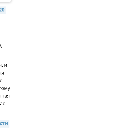
0 
, –
, и
ня
 о
этому
нная
нас
сти 