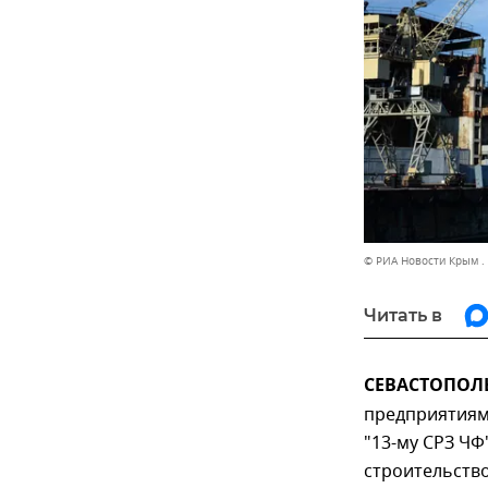
© РИА Новости Крым .
Читать в
СЕВАСТОПОЛЬ,
предприятиям 
"13-му СРЗ ЧФ
строительство