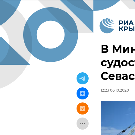
В Ми
судо
Сева
12:23 06.10.2020