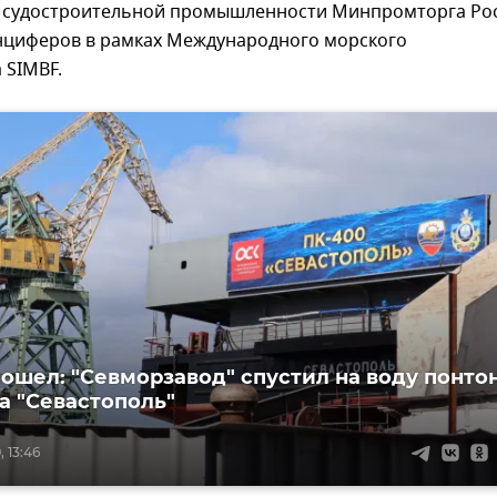
 судостроительной промышленности Минпромторга Ро
нциферов в рамках Международного морского
 SIMBF.
ошел: "Севморзавод" спустил на воду понто
а "Севастополь"
, 13:46