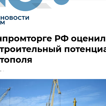
нпромторге РФ оцени
строительный потенци
стополя