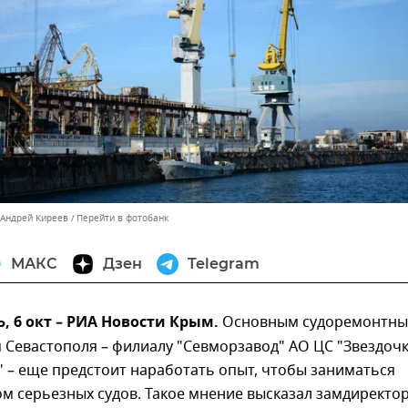
 Андрей Киреев
Перейти в фотобанк
МАКС
Дзен
Telegram
 6 окт – РИА Новости Крым.
Основным судоремонтн
Севастополя – филиалу "Севморзавод" АО ЦС "Звездочк
" – еще предстоит наработать опыт, чтобы заниматься
м серьезных судов. Такое мнение высказал замдиректо