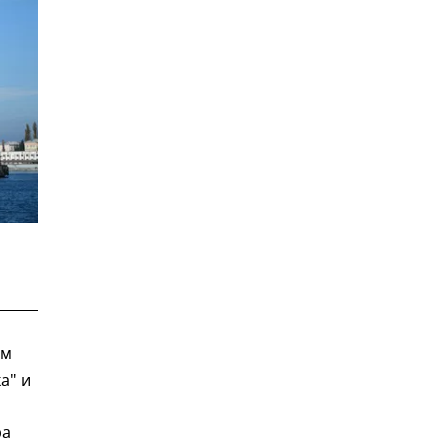
ым
а" и
ра