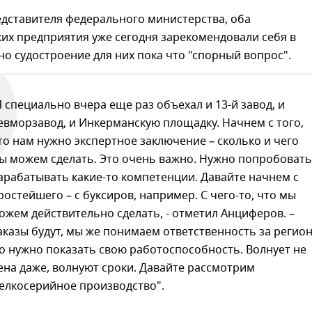
едставителя федерального министерства, оба
их предприятия уже сегодня зарекомендовали себя в
но судостроение для них пока что "спорный вопрос".
Я специально вчера еще раз объехал и 13-й завод, и
евморзавод, и Инкерманскую площадку. Начнем с того,
то нам нужно экспертное заключение – сколько и чего
ы можем сделать. Это очень важно. Нужно попробовать
арабатывать какие-то компетенции. Давайте начнем с
ростейшего – с буксиров, например. С чего-то, что мы
ожем действительно сделать, - отметил Анциферов. –
аказы будут, мы же понимаем ответственность за регион
о нужно показать свою работоспособность. Волнует не
ена даже, волнуют сроки. Давайте рассмотрим
елкосерийное производство".