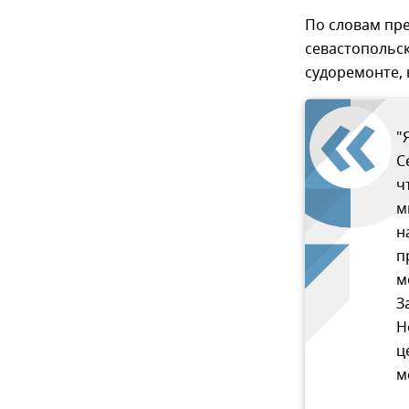
По словам пр
севастопольск
судоремонте, 
"
С
ч
м
н
п
м
З
Н
ц
м