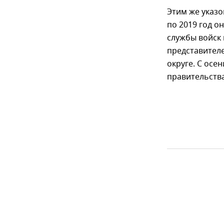
Этим же указо
по 2019 год о
службы войск
представителе
округе. С осе
правительства