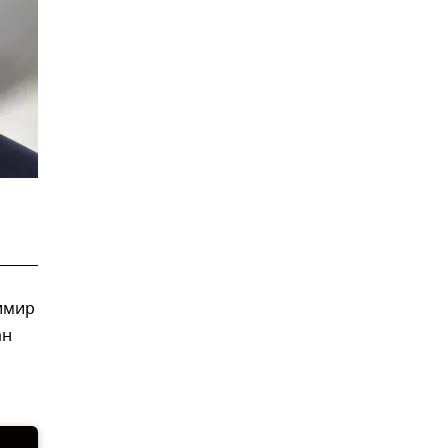
имир
ан