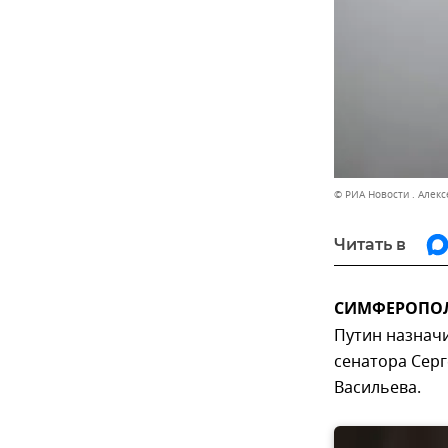
© РИА Новости . Алек
Читать в
СИМФЕРОПОЛЬ
Путин назнач
сенатора Серг
Васильева.