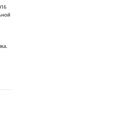
016
ьной
ка.