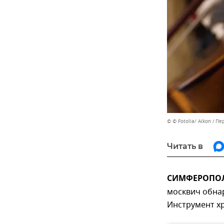
© © Fotolia/ Aikon
Пер
Читать в
СИМФЕРОПОЛЬ
москвич обна
Инструмент хр