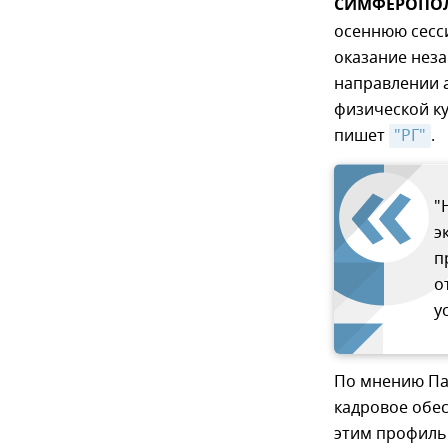
СИМФЕРОПОЛЬ
осеннюю сесс
оказание неза
направлении 
физической ку
пишет
"РГ"
.
"
э
п
о
у
По мнению Пай
кадровое обес
этим профиль