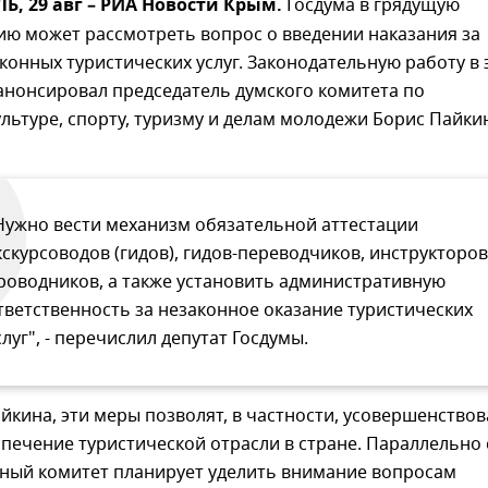
, 29 авг – РИА Новости Крым.
Госдума в грядущую
ию может рассмотреть вопрос о введении наказания за
конных туристических услуг. Законодательную работу в 
анонсировал председатель думского комитета по
льтуре, спорту, туризму и делам молодежи Борис Пайки
Нужно вести механизм обязательной аттестации
кскурсоводов (гидов), гидов-переводчиков, инструкторов
роводников, а также установить административную
тветственность за незаконное оказание туристических
слуг", - перечислил депутат Госдумы.
кина, эти меры позволят, в частности, усовершенствов
печение туристической отрасли в стране. Параллельно 
ный комитет планирует уделить внимание вопросам