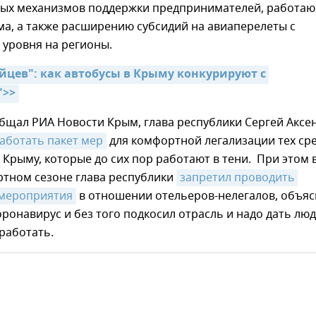
ых механизмов поддержки предпринимателей, работа
ма, а также расширению субсидий на авиаперелеты с
 уровня на регионы.
йцев": как автобусы в Крыму конкурируют с 
">>
общал РИА Новости Крым, глава республики Сергей Аксе
аботать пакет мер
для комфортной легализации тех ср
Крыму, которые до сих пор работают в тени. При этом 
ртном сезоне глава республики
запретил проводить 
мероприятия
в отношении отельеров-нелегалов, объя
коронавирус и без того подкосил отрасль и надо дать лю
аработать.