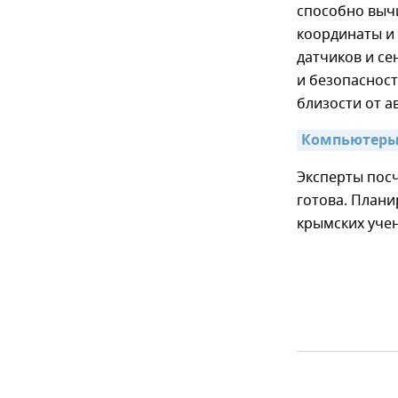
способно вычи
координаты и 
датчиков и се
и безопасност
близости от а
Компьютеры 
Эксперты посч
готова. Плани
крымских учен