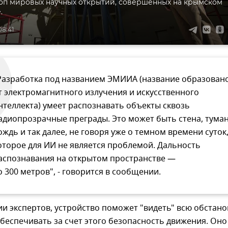
оп мировых научных открытий, совершенных на крымском
.
08:41
Разработка под названием ЭМИИА (название образован
т электромагнитного излучения и искусственного
нтеллекта) умеет распознавать объекты сквозь
адиопрозрачные преграды. Это может быть стена, туман
ождь и так далее, не говоря уже о темном времени суток
оторое для ИИ не является проблемой. Дальность
аспознавания на открытом пространстве —
о 300 метров", - говорится в сообщении.
 экспертов, устройство поможет "видеть" всю обстано
обеспечивать за счет этого безопасность движения. Оно