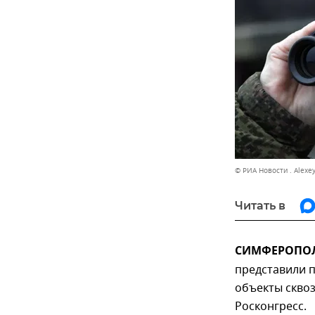
© РИА Новости . Alexe
Читать в
СИМФЕРОПОЛЬ
представили 
объекты скво
Росконгресс.