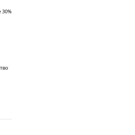
е 30%
ство