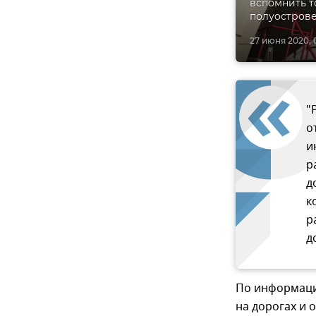
вспомнить т
полуострове
27 июня 2020, 
"
о
и
р
д
к
р
д
По информации
на дорогах и 