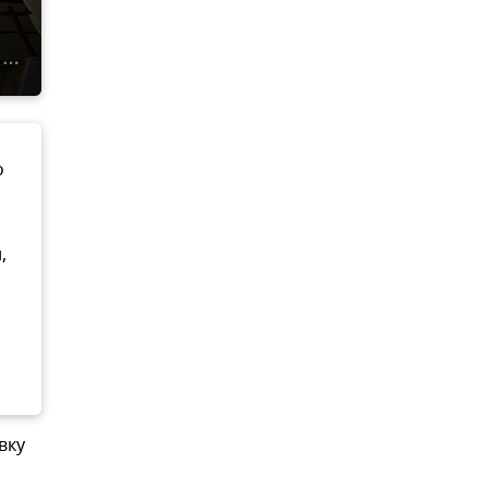
о
,
,
вку