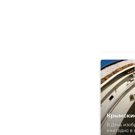
Крымские
В День изоб
ежегодно в 