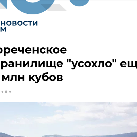
ореченское
ранилище "усохло" е
7 млн кубов