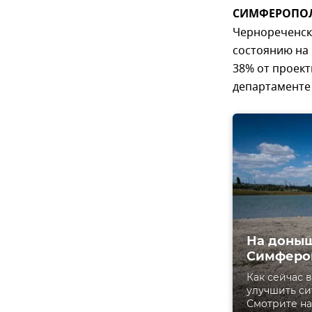
СИМФЕРОПОЛЬ
Чернореченск
состоянию на 
38% от проек
департаменте 
На доныш
Симферо
Как сейчас 
улучшить си
Смотрите на