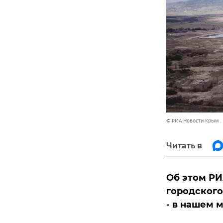
© РИА Новости Крым .
Читать в
Об этом РИ
городского
- в нашем 