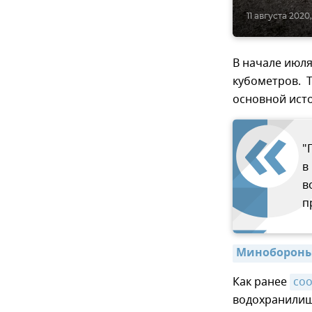
11 августа 2020,
В начале июл
кубометров. Т
основной ист
"
в
в
п
Минобороны 
Как ранее
со
водохранилищ