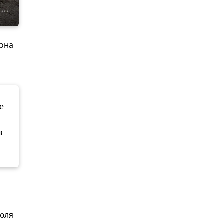
иона
е
в
июля