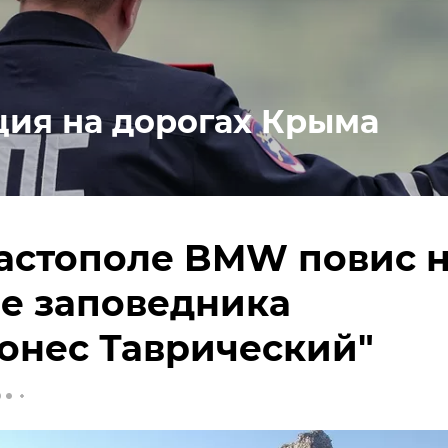
ция на дорогах Крыма
астополе BMW повис 
е заповедника
онес Таврический"