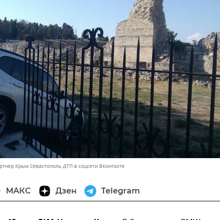
артнер Крым Севастополь ДТП в соцсети ВКонтакте
МАКС
Дзен
Telegram