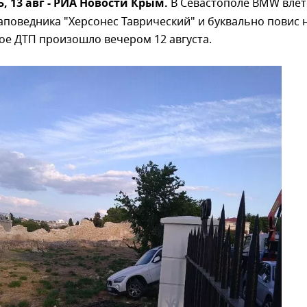
 13 авг - РИА Новости Крым.
В Севастополе BMW влет
аповедника "Херсонес Таврический" и буквально повис 
ое ДТП произошло вечером 12 августа.