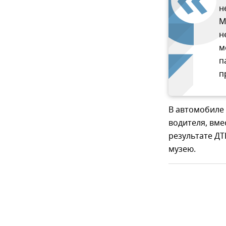
н
М
н
м
п
п
В автомобиле
водителя, вме
результате ДТ
музею.