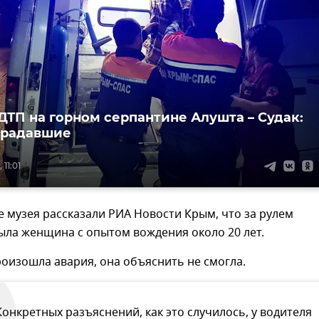
ДТП на горном серпантине Алушта – Судак:
традавшие
 11:01
е музея рассказали РИА Новости Крым, что за рулем
ыла женщина с опытом вождения около 20 лет.
оизошла авария, она объяснить не смогла.
Конкретных разъяснений, как это случилось, у водителя