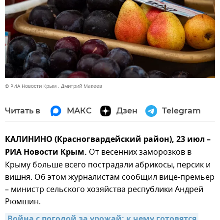
© РИА Новости Крым . Дмитрий Макеев
Читать в
МАКС
Дзен
Telegram
КАЛИНИНО (Красногвардейский район), 23 июл –
РИА Новости Крым.
От весенних заморозков в
Крыму больше всего пострадали абрикосы, персик и
вишня. Об этом журналистам сообщил вице-премьер
– министр сельского хозяйства республики Андрей
Рюмшин.
Война с погодой за урожай: к чему готовятся 