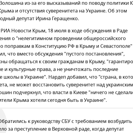
Волошина из-за его высказываний по поводу политики 
рыма и отсутствия суверенитета на Украине. Об этом
одный депутат Ирина Геращенко.
РИА Новости Крым, 18 июля в ходе обсуждения в Раде
ления о "нелегитимном проведении общероссийского
о поправкам в Конституцию РФ в Крыму и Севастополе"
л, что вместо обсуждения "пустого постановления",
жны обращаться к своим гражданам в Крыму, "гарантир
е и культурные права, а не уничтожать последние
 школы в Украине". Нардеп добавил, что "страна, в кот
ета, не может восстановить суверенитет над украински
шин подчеркнул, что власти в Киеве "ничего не сделали
ители Крыма хотели сегодня быть в Украине".
Обратились к руководству СБУ с требованием возбудить
ело за преступление в Верховной раде, когда депутат