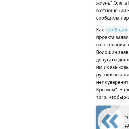
жизнь" Олега 
в отношении К
сообщила нар
Как
сообщал
проекта заяв
голосования п
Волошин заяви
депутаты дол
им их языковы
русскоязычные
нет суверенит
Крымом". Воло
того, чтобы ж
"
д