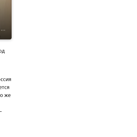
е
од
оссия
ется
о же
–