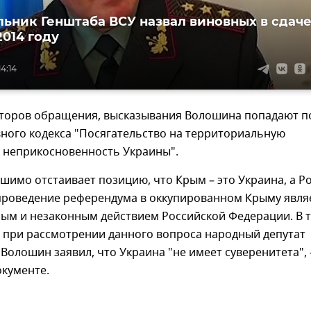
льник Генштаба ВСУ назвал виновных в сдач
2014 году
4:14
торов обращения, высказывания Волошина попадают п
ного кодекса "Посягательство на территориальную
и неприкосновенность Украины".
шимо отстаивает позицию, что Крым – это Украина, а Р
 проведение референдума в оккупированном Крыму явля
ым и незаконным действием Российской Федерации. В т
 при рассмотрении данного вопроса народный депутат
Волошин заявил, что Украина "не имеет суверенитета", 
окументе.