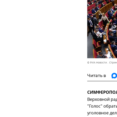
© РИА Новости . Стрин
Читать в
СИМФЕРОПОЛЬ
Верховной рад
"Голос" обрат
уголовное де