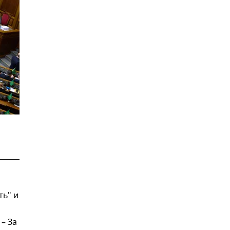
ть" и
– За