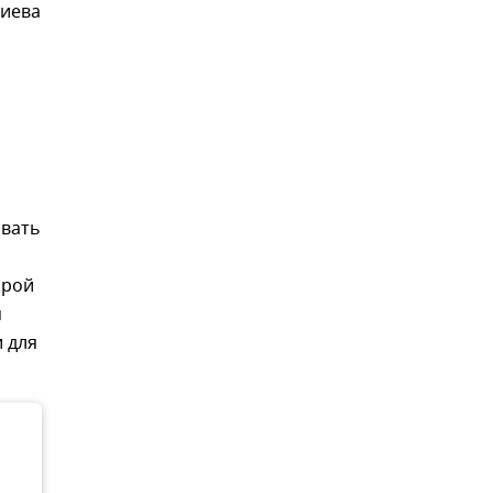
Киева
овать
орой
м
 для