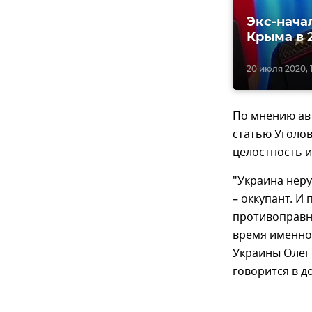
Экс-нача
Крыма в 
20 июля 2020, 1
По мнению ав
статью Уголов
целостность 
"Украина неру
– оккупант. И
противоправн
время именно
Украины Олег 
говорится в д