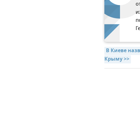
о
и
п
Г
В Киеве наз
Крыму >>