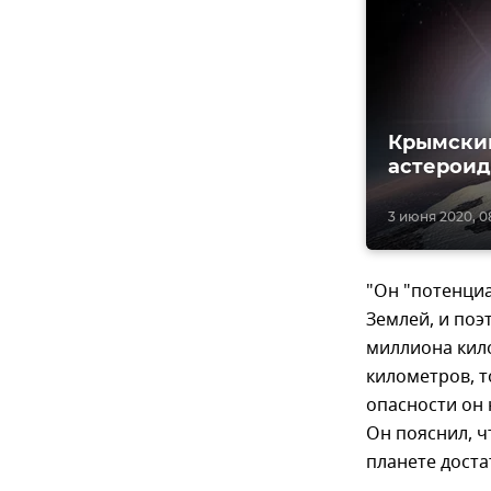
Крымский
астерои
3 июня 2020, 0
"Он "потенциа
Землей, и поэ
миллиона кило
километров, т
опасности он н
Он пояснил, 
планете доста