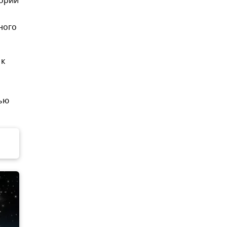
тории
ного
 к
тью