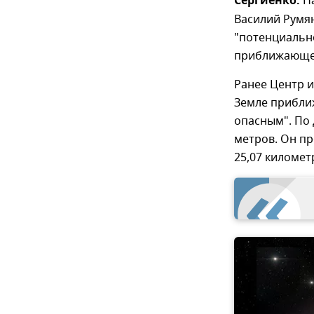
Сергиенко.
Н
Василий Румя
"потенциально
приближающег
Ранее Центр 
Земле прибли
опасным". По 
метров. Он пр
25,07 километр