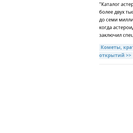
"Каталог асте
более двух ты
до семи милли
когда астерои
заключил спец
Кометы, кра
открытий >>