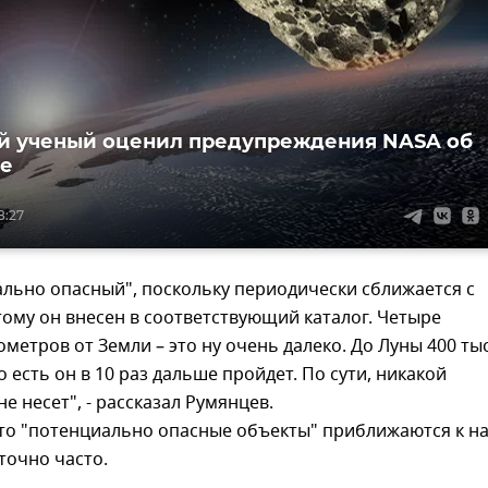
 ученый оценил предупреждения NASA об
де
8:27
льно опасный", поскольку периодически сближается с
тому он внесен в соответствующий каталог. Четыре
метров от Земли – это ну очень далеко. До Луны 400 ты
о есть он в 10 раз дальше пройдет. По сути, никакой
е несет", - рассказал Румянцев.
что "потенциально опасные объекты" приближаются к н
точно часто.