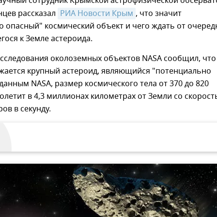
аучный сотрудник Крымской астрофизической обсерва
нцев рассказал
РИА Новости Крым
, что значит
 опасный" космический объект и чего ждать от очеред
ося к Земле астероида.
исследования околоземных объектов NASA сообщил, что
жается крупный астероид, являющийся "потенциально
данным NASA, размер космического тела от 370 до 820
олетит в 4,3 миллионах километрах от Земли со скорос
ов в секунду.