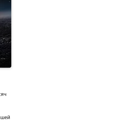
сяч
ашей