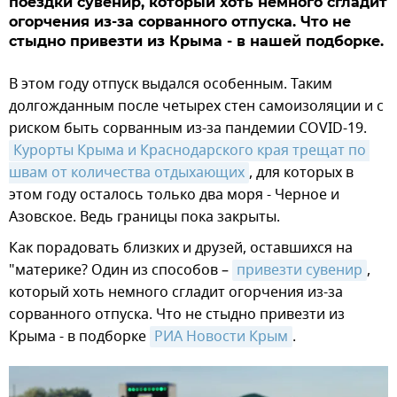
поездки сувенир, который хоть немного сгладит
огорчения из-за сорванного отпуска. Что не
стыдно привезти из Крыма - в нашей подборке.
В этом году отпуск выдался особенным. Таким
долгожданным после четырех стен самоизоляции и с
риском быть сорванным из-за пандемии COVID-19.
Курорты Крыма и Краснодарского края трещат по 
швам от количества отдыхающих
, для которых в
этом году осталось только два моря - Черное и
Азовское. Ведь границы пока закрыты.
Как порадовать близких и друзей, оставшихся на
"материке? Один из способов –
привезти сувенир
,
который хоть немного сгладит огорчения из-за
сорванного отпуска. Что не стыдно привезти из
Крыма - в подборке
РИА Новости Крым
.