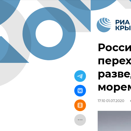
Росс
перех
разв
море
17:10 01.07.2020