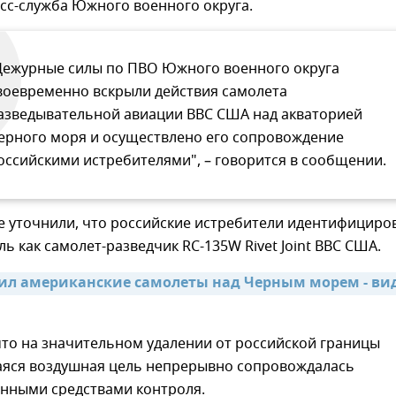
сс-служба Южного военного округа.
Дежурные силы по ПВО Южного военного округа
воевременно вскрыли действия самолета
азведывательной авиации ВВС США над акваторией
ерного моря и осуществлено его сопровождение
оссийскими истребителями", – говорится в сообщении.
е уточнили, что российские истребители идентифициро
ь как самолет-разведчик RC-135W Rivet Joint ВВС США.
ил американские самолеты над Черным морем - вид
что на значительном удалении от российской границы
ся воздушная цель непрерывно сопровождалась
нными средствами контроля.