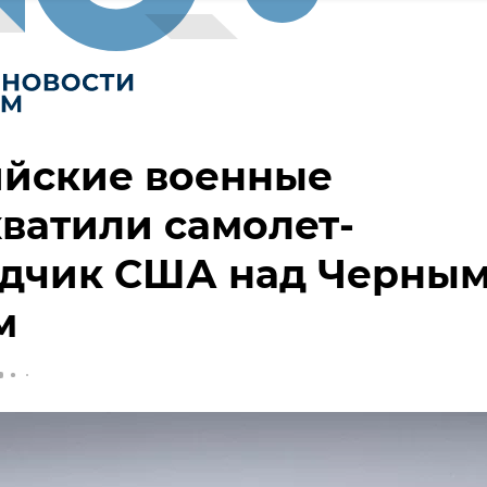
ийские военные
ватили самолет-
едчик США над Черны
м