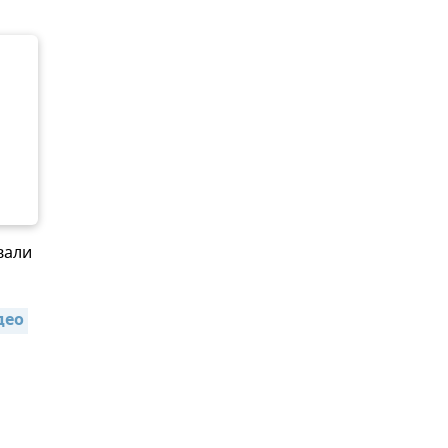
вали
ео 