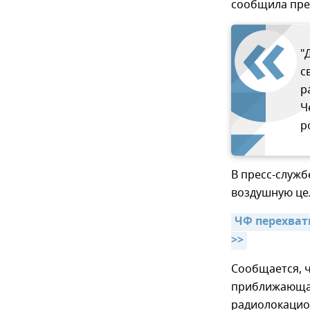
сообщила пре
"
с
р
Ч
р
В пресс-служб
воздушную цел
ЧФ перехват
>>
Сообщается, 
приближающая
радиолокацио