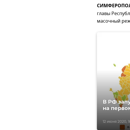
СИМФЕРОПОЛЬ
главы Республ
масочный реж
В РФ зап
на перво
12 июня 2020, 1