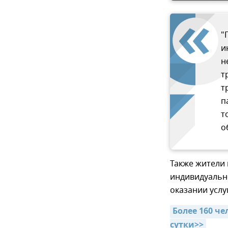
"
и
н
т
т
п
т
о
Также жители 
индивидуальн
оказании услуг
Более 160 че
сутки>>