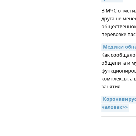
В МЧС отметил
друга не мене
общественном 
перевозке пас
Медики обн
Как сообщалос
общепита и му
функционирова
комплексы, а
занятия.
Коронавирус 
человек>>