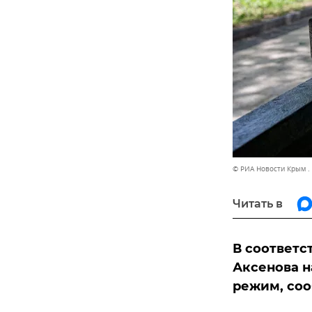
© РИА Новости Крым .
Читать в
В соответс
Аксенова н
режим, соо