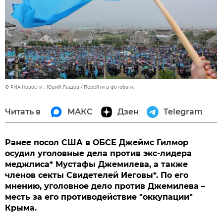
© РИА Новости . Юрий Лашов
Перейти в фотобанк
Читать в
МАКС
Дзен
Telegram
Ранее посол США в ОБСЕ Джеймс Гилмор
осудил уголовные дела против экс-лидера
меджлиса* Мустафы Джемилева, а также
членов секты Свидетелей Иеговы*. По его
мнению, уголовное дело против Джемилева –
месть за его противодействие "оккупации"
Крыма.