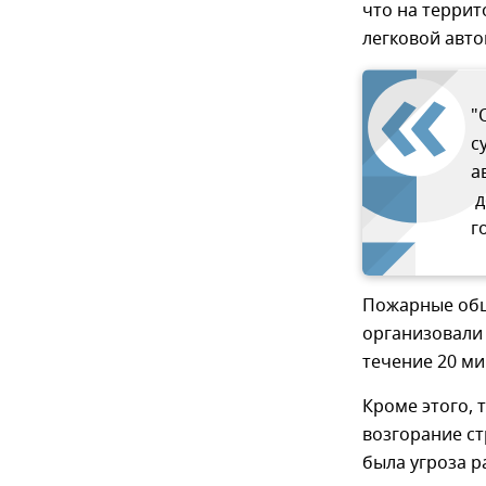
что на террит
легковой авт
"
с
а
д
г
Пожарные общ
организовали
течение 20 ми
Кроме этого,
возгорание с
была угроза р