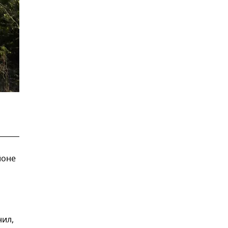
йоне
нил,