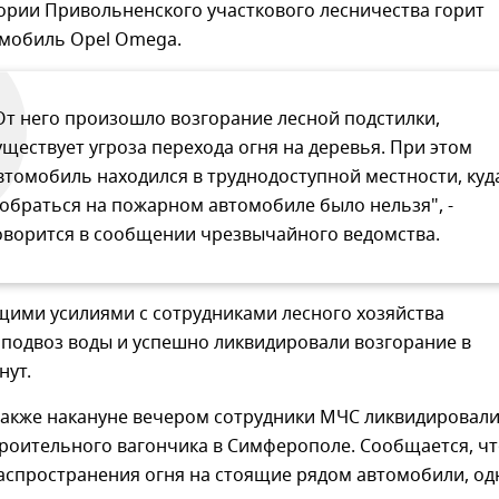
ории Привольненского участкового лесничества горит
омобиль Opel Omega.
От него произошло возгорание лесной подстилки,
уществует угроза перехода огня на деревья. При этом
втомобиль находился в труднодоступной местности, куд
обраться на пожарном автомобиле было нельзя", -
оворится в сообщении чрезвычайного ведомства.
ими усилиями с сотрудниками лесного хозяйства
 подвоз воды и успешно ликвидировали возгорание в
нут.
 также накануне вечером сотрудники МЧС ликвидировал
троительного вагончика в Симферополе. Сообщается, ч
аспространения огня на стоящие рядом автомобили, од