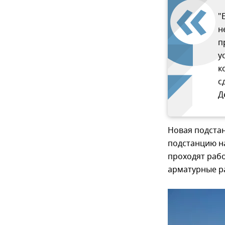
"
н
п
у
к
с
Д
Новая подстан
подстанцию на
проходят рабо
арматурные р