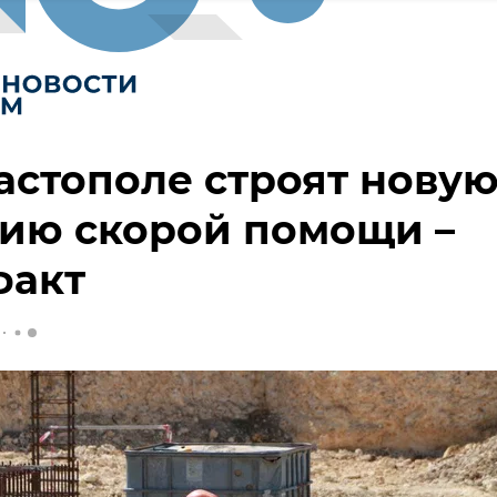
астополе строят нову
ию скорой помощи –
факт