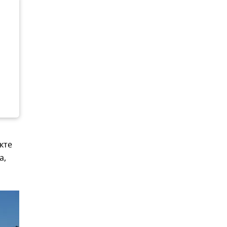
кте
а,