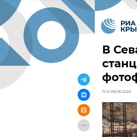
В Сев
станц
фото
17:41 09.06.2020