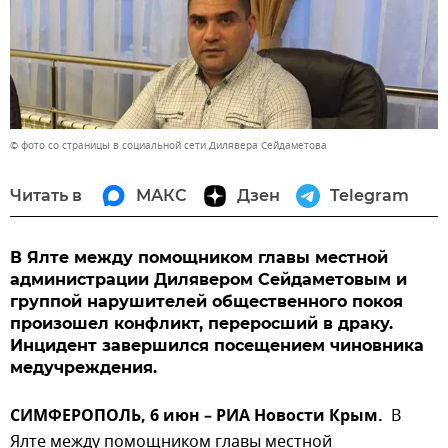
© фото со страницы в социальной сети Дилявера Сейдаметова
Читать в
МАКС
Дзен
Telegram
В Ялте между помощником главы местной
администрации Дилявером Сейдаметовым и
группой нарушителей общественного покоя
произошел конфликт, переросший в драку.
Инцидент завершился посещением чиновника
медучреждения.
СИМФЕРОПОЛЬ, 6 июн – РИА Новости Крым.
В
Ялте между помощником главы местной