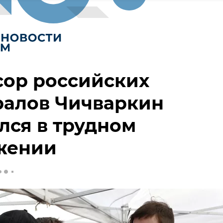
сор российских
ралов Чичваркин
лся в трудном
жении