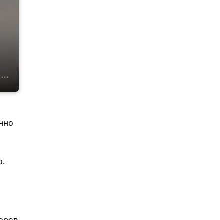
енно
а.
торов