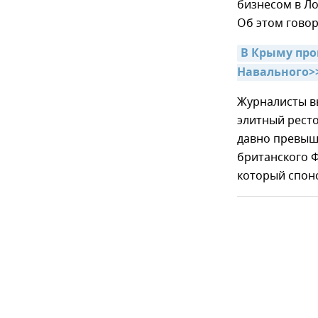
бизнесом в Л
Об этом гово
В Крыму про
Навального>
Журналисты в
элитный ресто
давно превыша
британского 
который спон