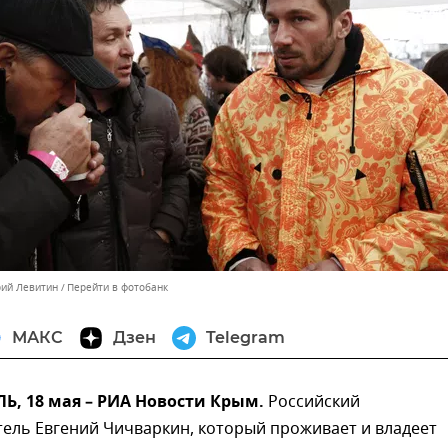
рий Левитин
Перейти в фотобанк
МАКС
Дзен
Telegram
, 18 мая – РИА Новости Крым.
Российский
ель Евгений Чичваркин, который проживает и владеет