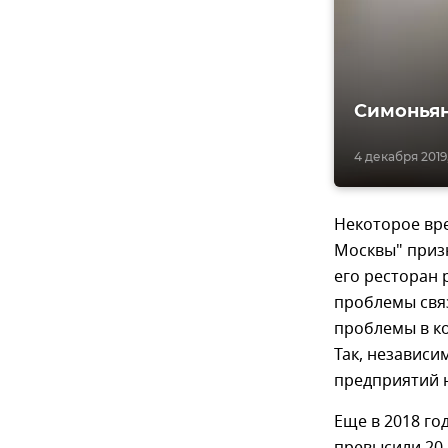
Симоньян
4 декабря 2019,
Некоторое вр
Москвы" призн
его ресторан 
проблемы связ
проблемы в к
Так, независи
предприятий 
Еще в 2018 го
превысили 20 