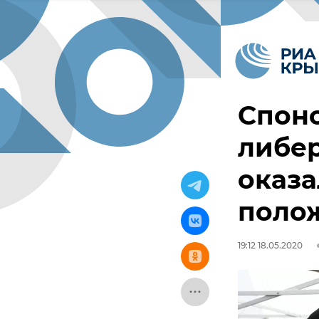
Спон
либе
оказа
поло
19:12 18.05.2020