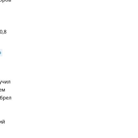
0,8
 
учил
ем
обрел
ий