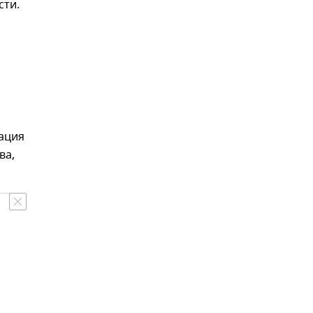
сти.
дация
ва,