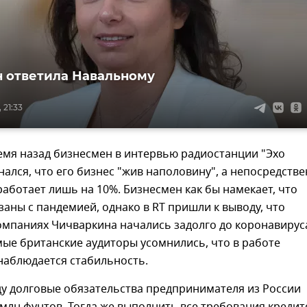
 ответила Навальному
 21:33
емя назад бизнесмен в интервью радиостанции "Эхо
ался, что его бизнес "жив наполовину", а непосредств
работает лишь на 10%. Бизнесмен как бы намекает, что
аны с пандемией, однако в RT пришли к выводу, что
омпаниях Чичваркина начались задолго до коронавирус
мые британские аудиторы усомнились, что в работе
наблюдается стабильность.
ду долговые обязательства предпринимателя из России
млн фунтов. Тогда же выполнить все требования креди