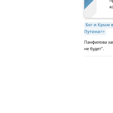
п
к
Бог и Крым в
Путина>>
Панфилова зав
не будет".