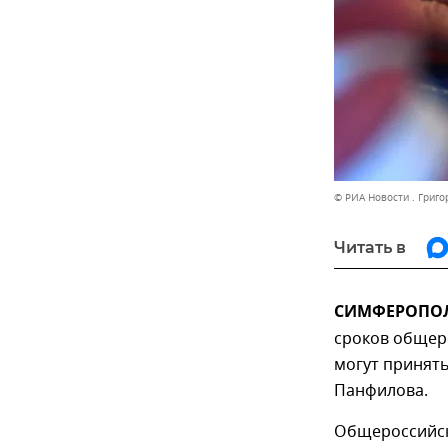
© РИА Новости . Григ
Читать в
СИМФЕРОПОЛЬ
сроков общер
могут принять
Панфилова.
Общероссийск