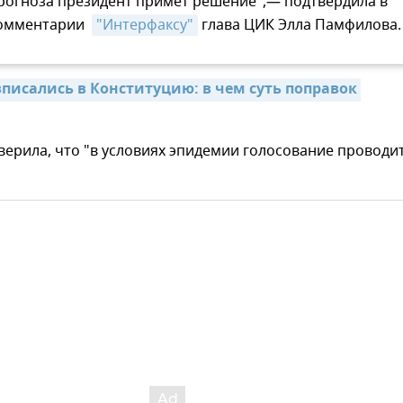
рогноза президент примет решение",— подтвердила в
омментарии
"Интерфаксу"
глава ЦИК Элла Памфилова.
писались в Конституцию: в чем суть поправок 
ерила, что "в условиях эпидемии голосование проводи