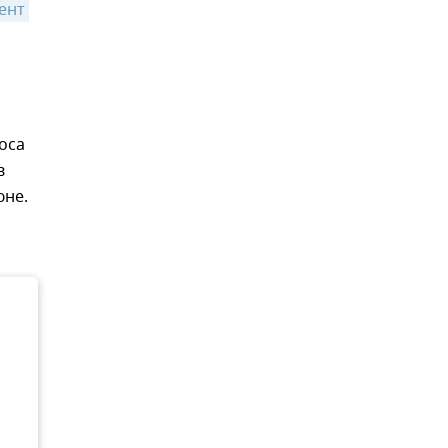
ент 
оса
в
юне.