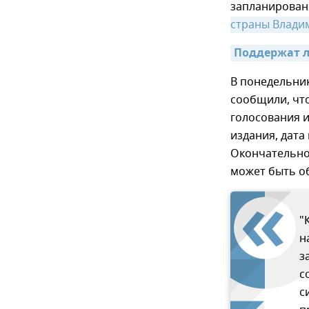
запланирован
страны Влади
Поддержат л
В понедельни
сообщили, чт
голосования и
издания, дата 
Окончательное
может быть об
"
н
з
с
с