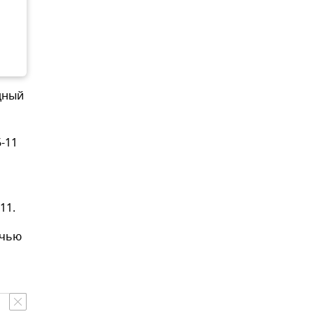
дный
-11
11.
очью