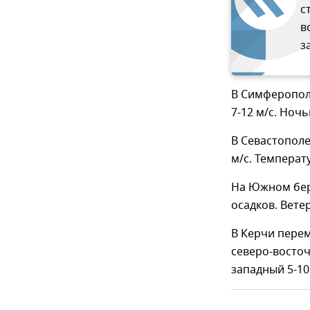
с
в
з
В Симферополе
7-12 м/с. Ноч
В Севастополе
м/с. Температ
На Южном бер
осадков. Вете
В Керчи перем
северо-восточ
западный 5-10