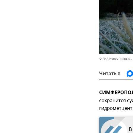
© РИА Новости Крым .
Читать в
СИМФЕРОПОЛЬ
сохранится су
гидрометцент
В