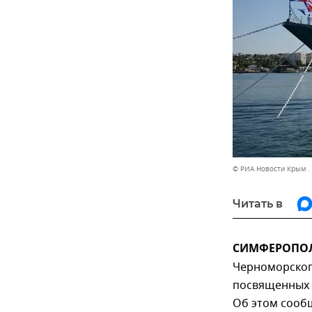
© РИА Новости Крым .
Читать в
СИМФЕРОПОЛЬ
Черноморског
посвященных 7
Об этом сообщ