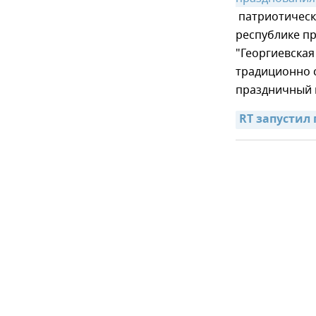
патриотическа
республике пр
"Георгиевская
традиционно с
праздничный 
RT запустил