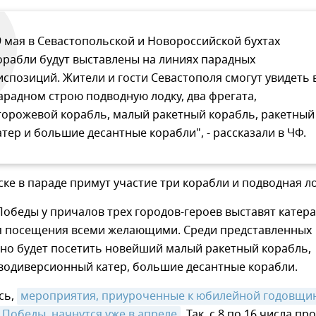
9 мая в Севастопольской и Новороссийской бухтах
орабли будут выставлены на линиях парадных
испозиций. Жители и гости Севастополя смогут увидеть 
арадном строю подводную лодку, два фрегата,
торожевой корабль, малый ракетный корабль, ракетный
атер и большие десантные корабли", - рассказали в ЧФ.
ке в параде примут участие три корабли и подводная ло
Победы у причалов трех городов-героев выставят катера
ля посещения всеми желающими. Среди представленных
но будет посетить новейший малый ракетный корабль,
иводиверсионный катер, большие десантные корабли.
сь,
мероприятия, приуроченные к юбилейной годовщин
Победы, начнутся уже в апреле
. Так, с 8 по 16 числа пр