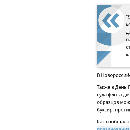
"
к
д
п
с
к
В Новороссийс
Также в День 
суда флота д
образцов мож
буксир, прот
Как сообщало
празднования 