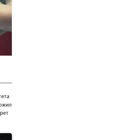
тета
ложил
арет