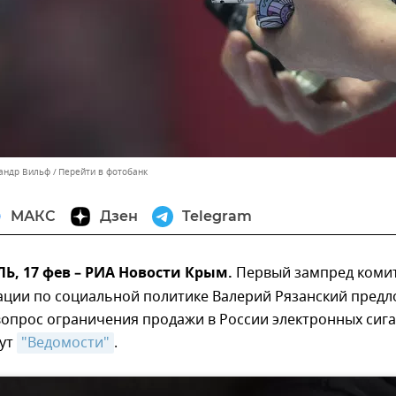
сандр Вильф
Перейти в фотобанк
МАКС
Дзен
Telegram
, 17 фев – РИА Новости Крым.
Первый зампред коми
ации по социальной политике Валерий Рязанский пред
вопрос ограничения продажи в России электронных сиг
шут
"Ведомости"
.