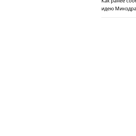
Как ранее со
идею Минздра