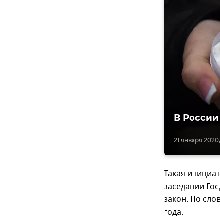
В России
21 января 2020,
Такая инициа
заседании Го
закон. По сло
года.