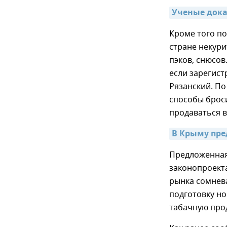
Ученые дока
Кроме того п
стране некури
пэков, снюсов
если зарегист
Рязанский. По
способы броси
продаваться в
В Крыму пре
Предложенная 
законопроекта
рынка сомнева
подготовку но
табачную прод