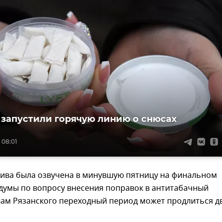
 запустили горячую линию о снюсах
 08:01
тива была озвучена в минувшую пятницу на финальном
сдумы по вопросу внесения поправок в антитабачный
вам Рязанского переходный период может продлиться д