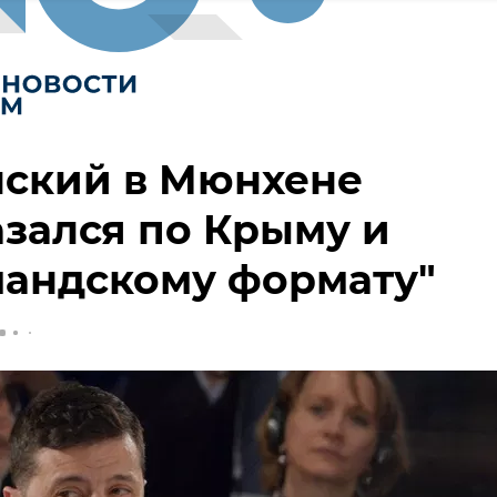
нский в Мюнхене
зался по Крыму и
мандскому формату"