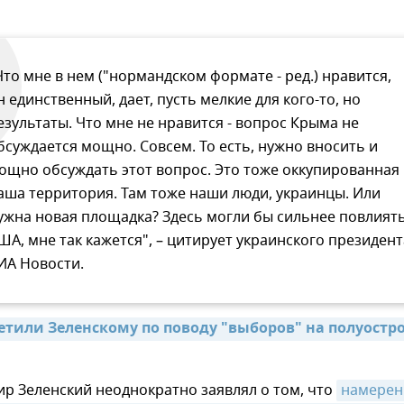
Что мне в нем ("нормандском формате - ред.) нравится,
н единственный, дает, пусть мелкие для кого-то, но
езультаты. Что мне не нравится - вопрос Крыма не
бсуждается мощно. Совсем. То есть, нужно вносить и
ощно обсуждать этот вопрос. Это тоже оккупированная
аша территория. Там тоже наши люди, украинцы. Или
ужна новая площадка? Здесь могли бы сильнее повлият
ША, мне так кажется", – цитирует украинского президент
ИА Новости.
етили Зеленскому по поводу "выборов" на полуостро
р Зеленский неоднократно заявлял о том, что
намерен 