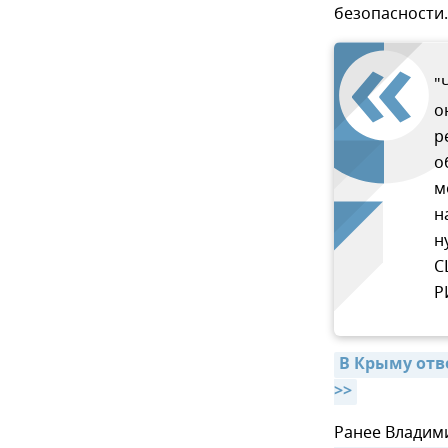
безопасности.
"
о
р
о
м
н
н
С
Р
В Крыму отв
>>
Ранее Владими