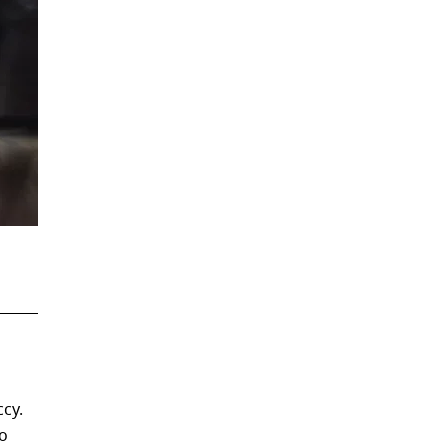
су.
о