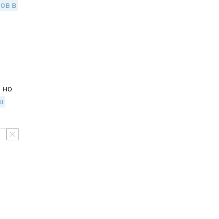
в в 
 но
 