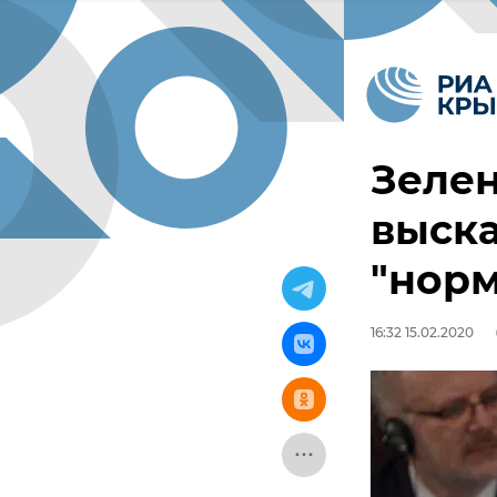
Зеле
выска
"нор
16:32 15.02.2020