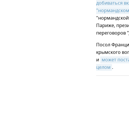
добиваться вк
"нормандском
"нормандской 
Париже, прези
переговоров "
Посол Франции
крымского воп
и
может поста
целом
.