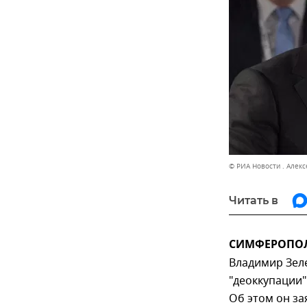
© РИА Новости . Алек
Читать в
СИМФЕРОПОЛЬ
Владимир Зел
"деоккупации"
Об этом он за