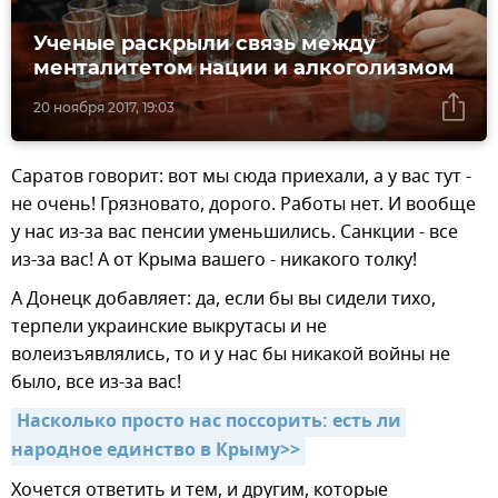
Ученые раскрыли связь между
менталитетом нации и алкоголизмом
20 ноября 2017, 19:03
Саратов говорит: вот мы сюда приехали, а у вас тут -
не очень! Грязновато, дорого. Работы нет. И вообще
у нас из-за вас пенсии уменьшились. Санкции - все
из-за вас! А от Крыма вашего - никакого толку!
А Донецк добавляет: да, если бы вы сидели тихо,
терпели украинские выкрутасы и не
волеизъявлялись, то и у нас бы никакой войны не
было, все из-за вас!
Насколько просто нас поссорить: есть ли 
народное единство в Крыму>>
Хочется ответить и тем, и другим, которые