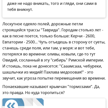
даже не надо вникать, того и гляди, они сами в
тебя вникнут.
Лоскутное одеяло полей, дорожные петли
строящейся трассы "Таврида". Городам столько лет -
как в песне поется, только больше: Керчи - 2600,
Евпатории - 2500... Чуть отъедешь в сторону от суеты,
станешь среди поля, или там, у моря: и вот тебе,
потерялся во времени: оливы, ковыли, где-то тут
Овидий, сосланный в эту "сибирь" Римской империи.
И стоишь, пока не донесется: "Сааамсааа, чебуреки,
шашлычки из мидий! Пахлава медооовая!" - это
звучит, как угроза попытке перемещения во времени.
Понаехавшие называют крымчан "тормозами". Да,
это правда. Но куда торопиться?