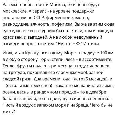
Раз мы теперь - почти Москва, то и цены будут
московские. А сервис - на уровне поддержки
ностальгии по СССР: фирменное хамство,
равнодушие, алчность, пофигизм. Вы же за этим сюда
едете, иначе вы в Турцию бы полетели, там и чище, и
красивей, и выгодней. А на любой недоуменный
взгляд и вопрос ответим: "Ну, это ЧКХ" И точка.
Итак, мы в Крыму, все в дыму. Море - в радиусе 100 км
в любую сторону. Горы, степи, леса – в ассортименте.
Тепло, фрукты падают три месяца в году с деревьев
на тротуар, покрывая его слоем джемообразной
сладкой грязи. Два времени года - лето (5 месяцев), и
– (остальные 7 месяцев) - какая-то мешанина из зимы,
осени, весны в рандомном порядке – то в декабре
бананы зацвели, то на цветущую сирень снег выпал.
Чистый воздух с запахом моря и чабреца. Чего бы не
жить?