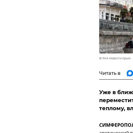
© РИА Новости Крым .
Читать в
Уже в ближ
переместит
теплому, в
СИМФЕРОПОЛЬ