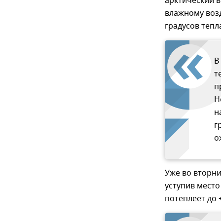
арктический в
влажному возд
градусов тепл
В
т
п
Н
н
г
о
Уже во вторни
уступив место
потеплеет до 