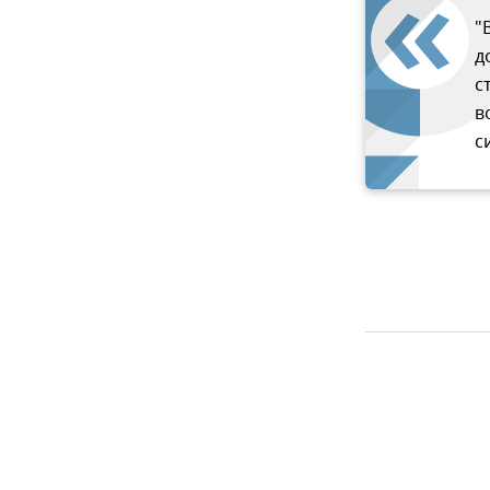
"
д
с
в
с