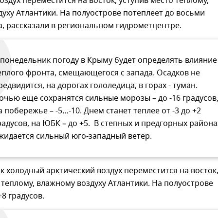
оздух переместится на восток, уступив место теплому,
уху Атлантики. На полуострове потеплеет до восьми
а, рассказали в региональном гидрометцентре.
 понедельник погоду в Крыму будет определять влияние
еплого фронта, смещающегося с запада. Осадков не
редвидится, на дорогах гололедица, в горах - туман.
очью еще сохранятся сильные морозы – до -16 градусов
а побережье – -5…-10. Днем станет теплее от -3 до +2
радусов, на ЮБК – до +5. В степных и предгорных района
жидается сильный юго-западный ветер.
к холодный арктический воздух переместится на восток
 теплому, влажному воздуху Атлантики. На полуострове
+8 градусов.