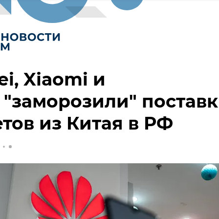
i, Xiaomi и
 "заморозили" постав
тов из Китая в РФ