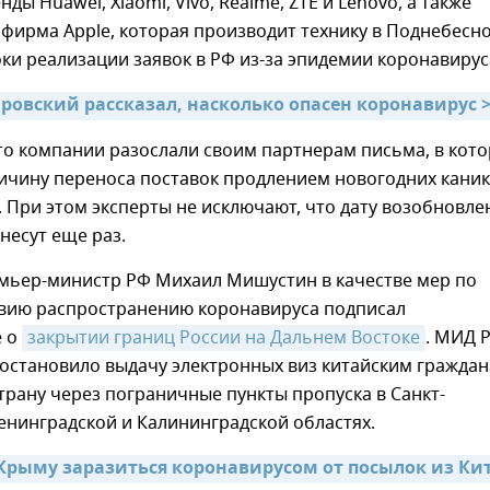
ды Huawei, Xiaomi, Vivo, Realme, ZTE и Lenovo, а также
фирма Apple, которая производит технику в Поднебесно
ки реализации заявок в РФ из-за эпидемии коронавирус
ровский рассказал, насколько опасен коронавирус 
то компании разослали своим партнерам письма, в кот
ичину переноса поставок продлением новогодних каник
. При этом эксперты не исключают, что дату возобновле
несут еще раз.
емьер-министр РФ Михаил Мишустин в качестве мер по
вию распространению коронавируса подписал
е о
закрытии границ России на Дальнем Востоке
. МИД 
остановило выдачу электронных виз китайским гражда
страну через пограничные пункты пропуска в Санкт-
енинградской и Калининградской областях.
Крыму заразиться коронавирусом от посылок из Кита