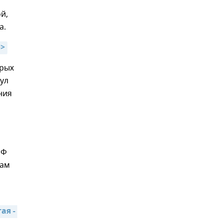
й,
а.
>>
орых
ул
ния
РФ
нам
я - 