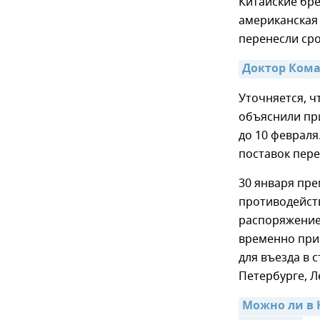
Китайские брен
американская 
перенесли сро
Доктор Кома
Уточняется, ч
объяснили пр
до 10 февраля
поставок пере
30 января пр
противодейст
распоряжени
временно при
для въезда в 
Петербурге, Л
Можно ли в 