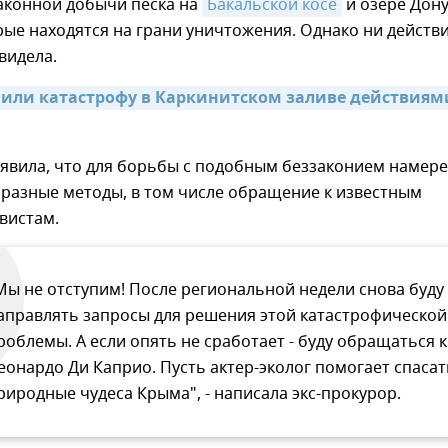
аконной добычи песка на
Бакальской косе
и озере Дон
рые находятся на грани уничтожения. Однако ни действи
видела.
нили катастрофу в Каркинитском заливе действиями
аявила, что для борьбы с подобным беззаконием намер
 разные методы, в том числе обращение к известным
вистам.
Мы не отступим! После региональной недели снова буду
аправлять запросы для решения этой катастрофической
роблемы. А если опять не сработает - буду обращаться к
еонардо Ди Каприо. Пусть актер-эколог помогает спасат
риродные чудеса Крыма", - написала экс-прокурор.