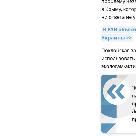
проблему нез
в Крыму, кото
ни ответа не у
В РАН объяс
Украины >>
Поклонская з
использовать
экологам-акти
"
н
п
Л
п