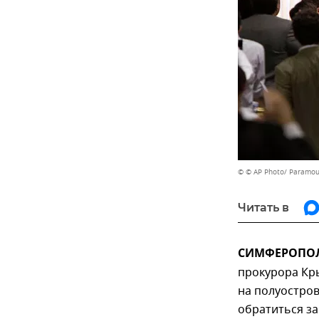
© © AP Photo/ Paramoun
Читать в
СИМФЕРОПОЛЬ
прокурора Кр
на полуостров
обратиться з