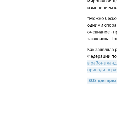
мировая общес
изменением кл
"Можно бескон
одними спорам
очевидное - п
заключила По
Как заявляла 
Федерации по
в районе ланд
приводит к р
SOS для пре