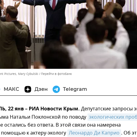
t Pictures, Mary Cybulski
Перейти в фотобанк
МАКС
Дзен
Telegram
, 22 янв – РИА Новости Крым.
Депутатские запросы э
ыма Натальи Поклонской по поводу
экологических про
е остались без ответа. В этой связи она намерена
а помощью к актеру-экологу
Леонардо Ди Каприо
. Об э