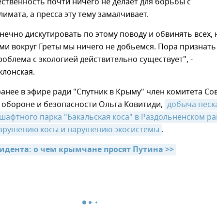
твенность почти ничего не делает для борьбы с
имата, а пресса эту тему замалчивает.
ечно дискутировать по этому поводу и обвинять всех, 
и вокруг Греты мы ничего не добьемся. Пора признать
роблема с экологией действительно существует", -
клонская.
ранее в эфире ради "Спутник в Крыму" член комитета Со
 обороне и безопасности Ольга Ковитиди,
добыча песка
шафтного парка "Бакальская коса" в Раздольненском ра
азрушению косы и нарушению экосистемы
.
зидента: о чем крымчане просят Путина >>