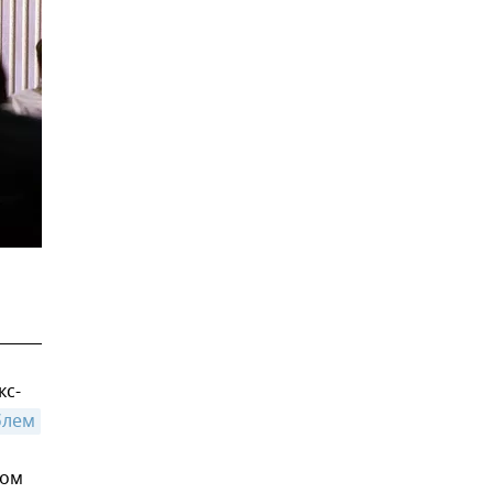
кс-
блем
том