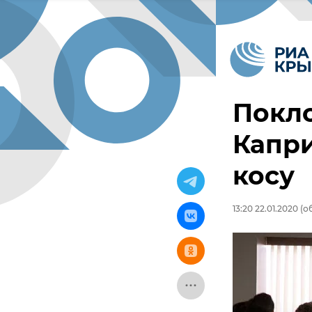
Покло
Капри
косу
13:20 22.01.2020
(об