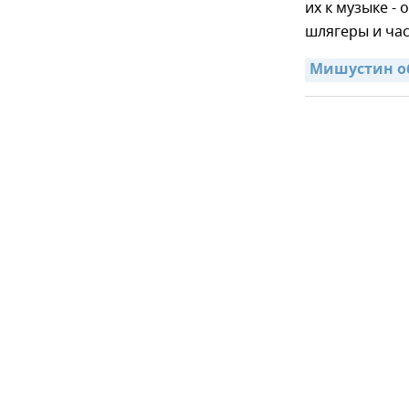
их к музыке -
шлягеры и ча
Мишустин о