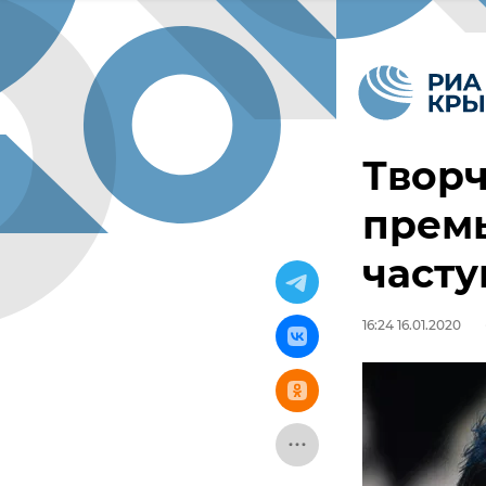
Твор
премь
часту
16:24 16.01.2020