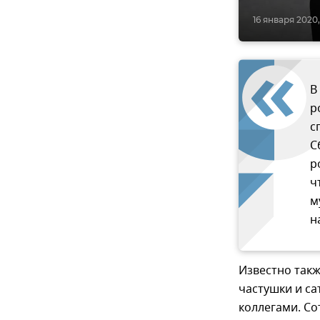
16 января 2020,
В
р
с
С
р
ч
м
н
Известно так
частушки и са
коллегами. С