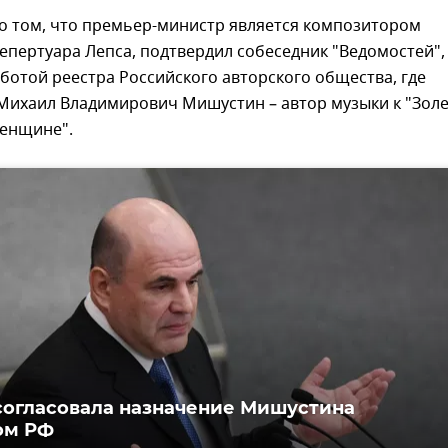
 том, что премьер-министр является композитором
епертуара Лепса, подтвердил собеседник "Ведомостей",
ботой реестра Российского авторского общества, где
"Михаил Владимирович Мишустин – автор музыки к "Золе
енщине".
согласовала назначение Мишустина
ом РФ