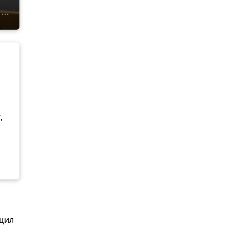
,
бщил