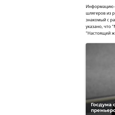
Информацию о
шлягеров из р
знакомый с ра
указано, что 
"Настоящей ж
Госдума 
премьер