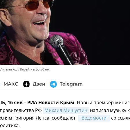
с Литвиненко
Перейти в фотобанк
МАКС
Дзен
Telegram
, 16 янв – РИА Новости Крым.
Новый премьер-минис
 правительства РФ
Михаил Мишустин
написал музыку к
есням Григория Лепса, сообщают
"Ведомости"
со ссыл
олитика.