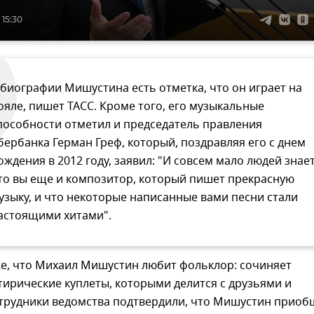
 15:30
 биографии Мишустина есть отметка, что он играет на
ояле, пишет ТАСС. Кроме того, его музыкальные
пособности отметил и председатель правления
бербанка Герман Греф, который, поздравляя его с днем
ождения в 2012 году, заявил: "И совсем мало людей знает
то вы еще и композитор, который пишет прекрасную
узыку, и что некоторые написанные вами песни стали
астоящими хитами".
же, что Михаил Мишустин любит фольклор: сочиняет
тирические куплеты, которыми делится с друзьями и
отрудники ведомства подтвердили, что Мишустин прио