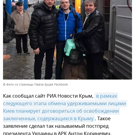
© Фото со страницы Павла Буцая Facebook
Как сообщал сайт РИА Новости Крым,
в рамках 
следующего этапа обмена удерживаемыми лицами 
Киев планирует договориться об освобождении 
заключенных, содержащихся в Крыму
. Такое
заявление сделал так называемый постпред
президента Украины в АРК Антон Кориневич.