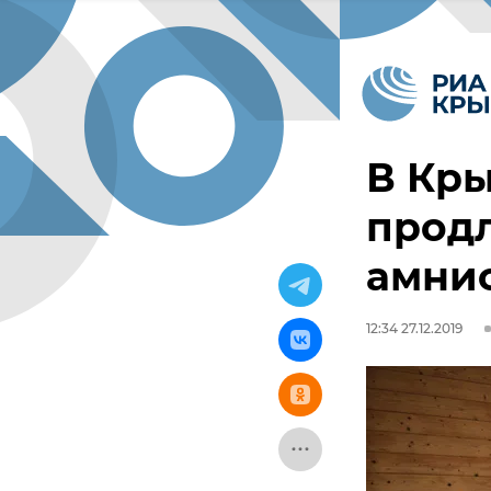
В Кры
продл
амни
12:34 27.12.2019