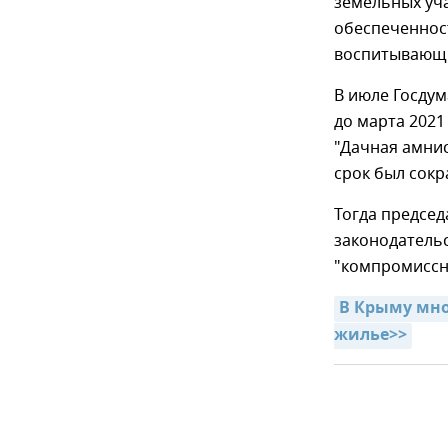
земельных уч
обеспеченност
воспитывающи
В июле Госдум
до марта 2021
"Дачная амнис
срок был сокр
Тогда председ
законодатель
"компромиссн
В Крыму мно
жилье>>