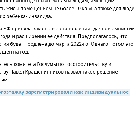
астков многодетным семьям и людям, имеющим
ь жилы помещением не более 10 кв.м, а также для люде
х ребенка- инвалида.
а РФ приняла закон о восстановлении "дачной амнисти
 года и расширении ее действия. Предполагалось, что
тия будет продлена до марта 2022-го. Однако потом это
ащен на год.
атель комитета Госдумы по госстроительству и
ству Павел Крашенинников назвал такое решение
ым".
гоэтажку зарегистрировали как индивидуальное 