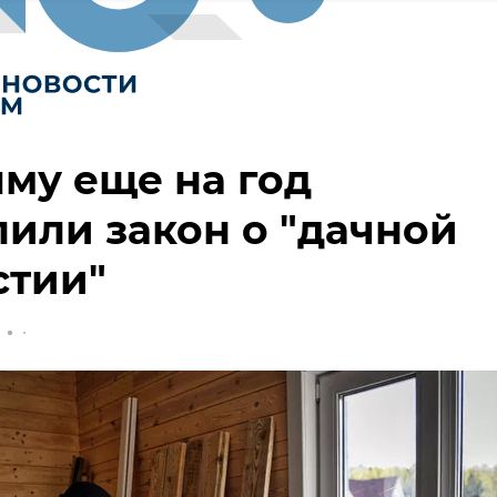
му еще на год
или закон о "дачной
стии"