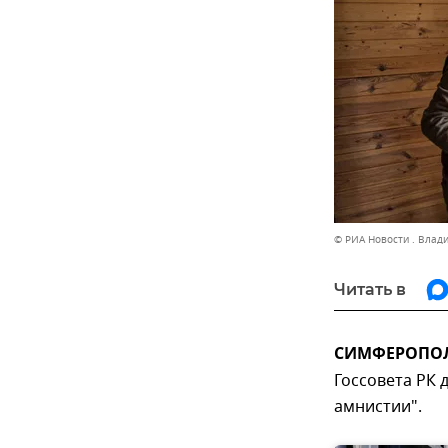
© РИА Новости . Влад
Читать в
СИМФЕРОПОЛЬ
Госсовета РК 
амнистии".