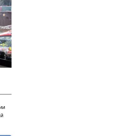
ии
ой