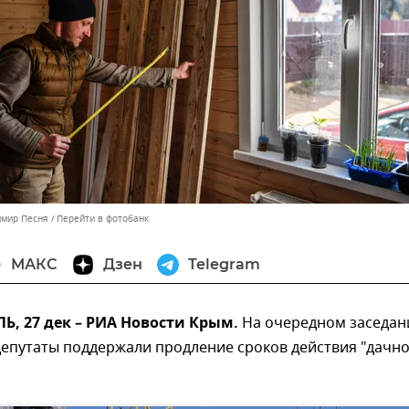
имир Песня
Перейти в фотобанк
МАКС
Дзен
Telegram
, 27 дек – РИА Новости Крым.
На очередном заседан
депутаты поддержали продление сроков действия "дачн