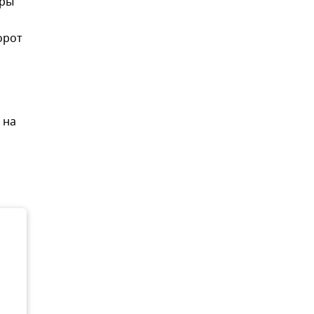
оры
орот
 на