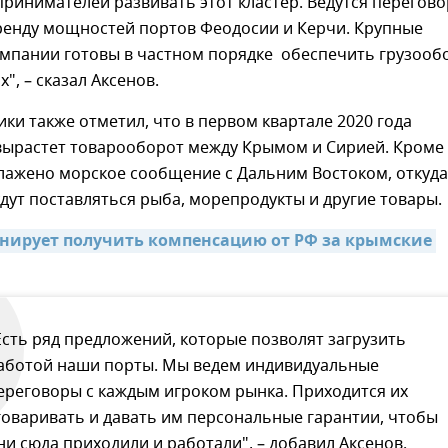
ринимателей развивать этот кластер. Ведутся перегов
аренду мощностей портов Феодосии и Керчи. Крупные
омпании готовы в частном порядке обеспечить грузооб
х", – сказал Аксенов.
ики также отметил, что в первом квартале 2020 года
вырастет товарооборот между Крымом и Сирией. Кроме
алажено морское сообщение с Дальним Востоком, откуда
дут поставляться рыба, морепродукты и другие товары.
нирует получить компенсацию от РФ за крымские 
Есть ряд предложений, которые позволят загрузить
аботой наши порты. Мы ведем индивидуальные
ереговоры с каждым игроком рынка. Приходится их
говаривать и давать им персональные гарантии, чтобы
ни сюда приходили и работали", – добавил Аксенов.