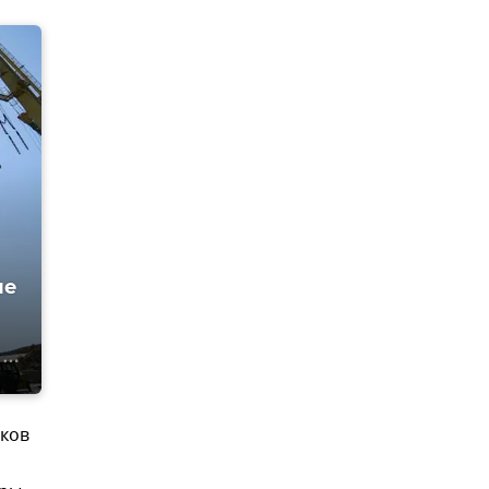
ие
оков