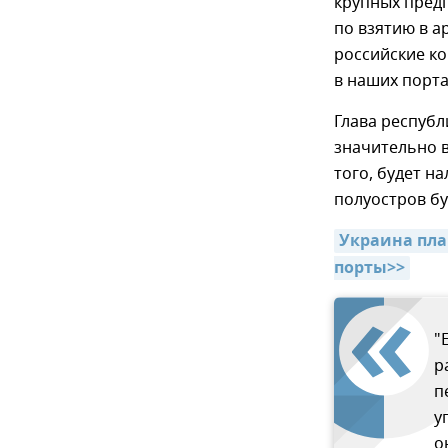
крупных предп
по взятию в 
российские к
в наших порта
Глава республ
значительно 
того, будет н
полуостров бу
Украина пла
порты>>
"
р
п
у
о