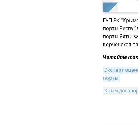
ГУП РК "Крымс
порты Республ
порты Ялты, Ф
Керченская п
Читайте так
Эксперт оцен
порты
Крым договор