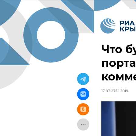
Что б
порта
комм
17:03 27.12.2019