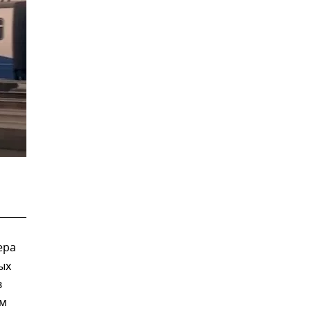
ера
ых
в
ом