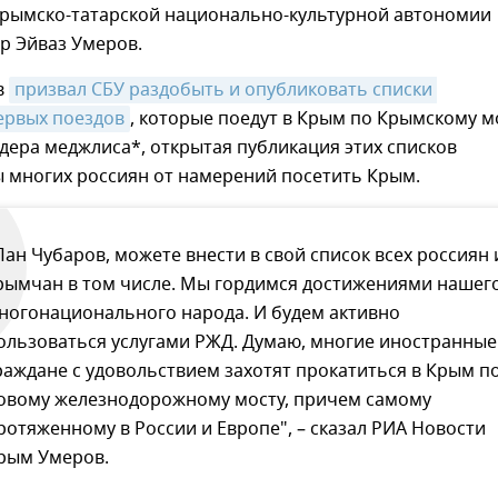
 крымско-татарской национально-культурной автономии
р Эйваз Умеров.
в
призвал СБУ раздобыть и опубликовать списки 
ервых поездов
, которые поедут в Крым по Крымскому м
ера меджлиса*, открытая публикация этих списков
ы многих россиян от намерений посетить Крым.
Пан Чубаров, можете внести в свой список всех россиян 
рымчан в том числе. Мы гордимся достижениями нашег
ногонационального народа. И будем активно
ользоваться услугами РЖД. Думаю, многие иностранные
раждане с удовольствием захотят прокатиться в Крым п
овому железнодорожному мосту, причем самому
ротяженному в России и Европе", – сказал РИА Новости
рым Умеров.