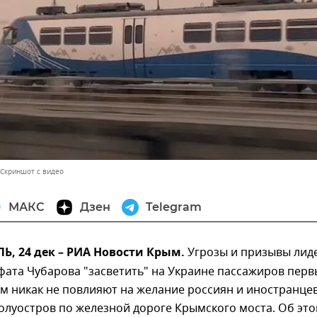
 Скриншот с видео
МАКС
Дзен
Telegram
, 24 дек – РИА Новости Крым.
Угрозы и призывы лид
ата Чубарова "засветить" на Украине пассажиров перв
м никак не повлияют на желание россиян и иностранце
олуостров по железной дороге Крымского моста. Об эт