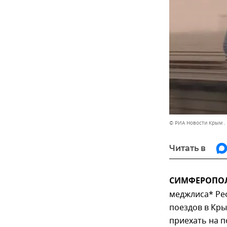
© РИА Новости Крым .
Читать в
СИМФЕРОПОЛЬ
меджлиса* Реф
поездов в Кры
приехать на п