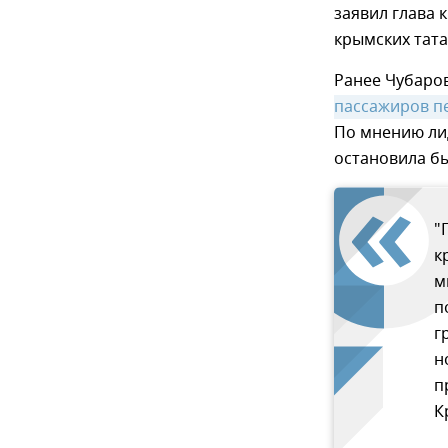
заявил глава
крымских тата
Ранее Чубаро
пассажиров п
По мнению лид
остановила б
"
к
м
п
г
н
п
К