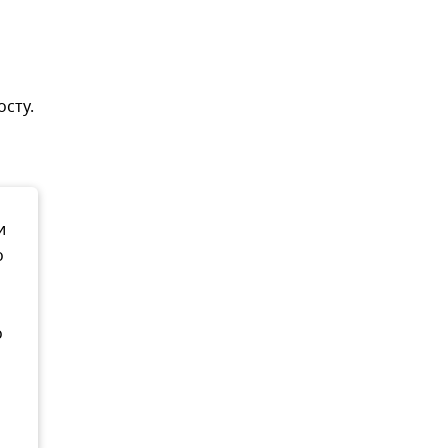
осту.
и
о
о