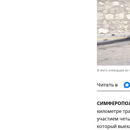
© Фото очевидцев из 
Читать в
СИМФЕРОПОЛЬ
километре тра
участием чет
который выех