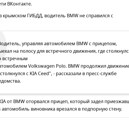
ти ВКонтакте.
в крымском ГИБДД, водитель BMW не справился с
Водитель, управляя автомобилем BMW с прицепом,
ыехал на полосу для встречного движения, где столкнулс
о встречным
втомобилем Volkswagen Polo. BMW продолжил движени
 столкнулся с KIA Ceed", - рассказали в пресс-службе
едомства.
 KIA от BMW оторвался прицеп, который задел приезжа
 автомобиль виновника врезался в подпорную стену.