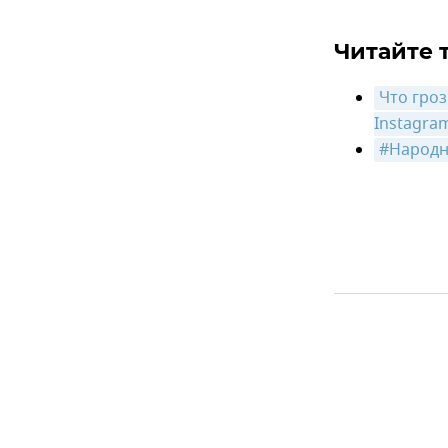
Читайте 
Что гроз
Instagra
#Народн