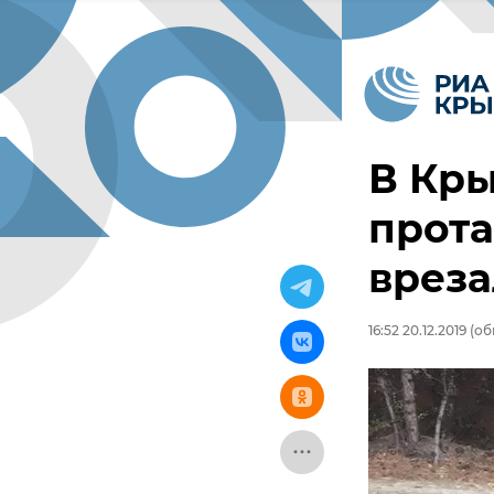
В Кр
прот
вреза
16:52 20.12.2019
(обн