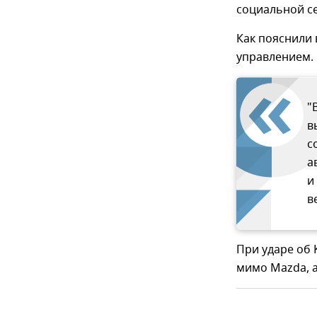
социальной се
Как пояснили 
управлением.
"
в
с
а
и
в
При ударе об
мимо Mazda, а